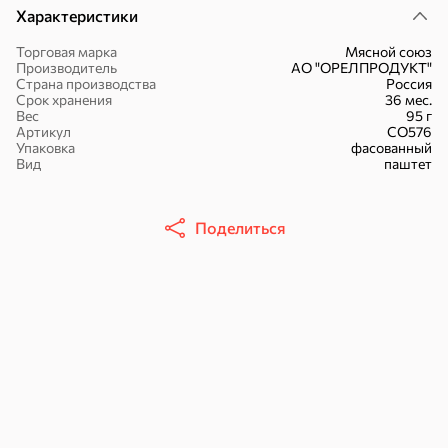
Характеристики
Торговая марка
Мясной союз
Производитель
АО "ОРЕЛПРОДУКТ"
Страна производства
Россия
Срок хранения
36 мес.
51,7 ₽
Вес
95 г
Артикул
СО576
30,2 ₽
41,4 ₽
7,2 ₽
70 г
36 г
Упаковка
фасованный
«Strike», мармелад «Зелёная рулетка», 70 г
«Nut&Go», батончик с миндалём, пеканом, карамелью, морской солью, 36 г
Вид
паштет
В корзину
В корзину
В корзин
Поделиться
Сладости и десерты
Конфеты
Ирис, гематоген
Печенье
Батончики
Шоколад
Зефир, мармелад
Торты, рулеты,
Вафли
Крекер
кексы
Драже
Карамель
Пряники