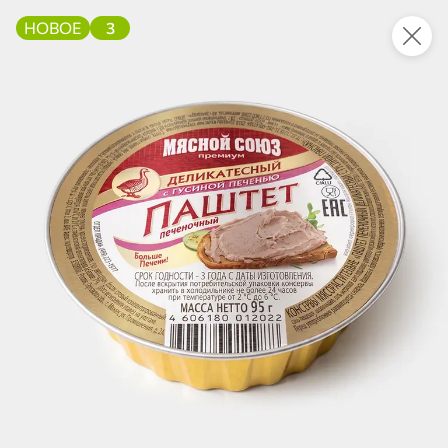
НОВОЕ
3
Это новая версия сайта KDV
Вернуть старый дизайн
Новинки
Все
НОВОЕ
НОВОЕ
НОВОЕ
50,7 ₽
128,7 ₽
84,5 ₽
40 г
90 г
Драже миндаль в цветной глазури с малиной и черникой, 40 г
Паштет с печенью индейки «Главпродукт», 90 г
В корзину
В корзину
В корзин