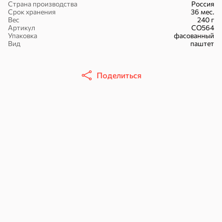
Страна производства
Россия
Срок хранения
36 мес.
Вес
240 г
Артикул
СО564
Упаковка
фасованный
Вид
паштет
30,2 ₽
43,7 ₽
7,2 ₽
70 г
40 г
Поделиться
«Strike», мармелад «Зелёная рулетка», 70 г
«Хрустящий картофель», чипсы с солью, произведены из свежего картофеля, 40 г
В корзину
В корзину
В корзин
Сладости и десерты
Конфеты
Ирис, гематоген
Печенье
Батончики
Шоколад
Зефир, мармелад
Торты, рулеты,
Вафли
Крекер
кексы