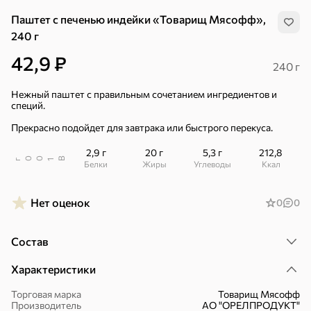
Паштет с печенью индейки «Товарищ Мясофф»,
240 г
42,9 ₽
240 г
Нежный паштет с правильным сочетанием ингредиентов и
специй.
Прекрасно подойдет для завтрака или быстрого перекуса.
2,9 г
20 г
5,3 г
212,8
В
00
г
1
Белки
Жиры
Углеводы
ккал
Нет оценок
0
0
Состав
Хиты
Все
Характеристики
Торговая марка
Товарищ Мясофф
4,9
5
ХИТ
ХИТ
ХИТ
Производитель
АО "ОРЕЛПРОДУКТ"