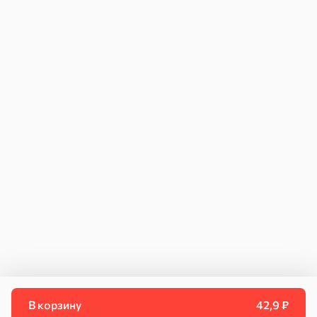
Оплата заказов
Как купить
Возврат и обмен
Для юридических лиц
Инструкция по подключению к ЧЗ
Договор поставки
Персональные данные
Политика конфиденциальности
Пользовательское соглашение
Согласие на передачу данных
Контакты
Свяжитесь с нами
info@kdvonline.ru
Служба поддержки
8 800 250-55-55
В корзину
42,9 ₽
© 2026 OOO «КДВ ГРУПП»