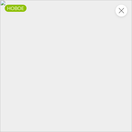
НОВОЕ
Это новая версия сайта KDV
Вернуть старый дизайн
Новинки
Все
НОВОЕ
НОВОЕ
НОВОЕ
107,9 ₽
62,2 ₽
128,7 ₽
400 г
60 г
Фасоль белая «Главпродукт», 400 г
«PRO-Чипсы», чипсы со вкусом жареной креветки, 60 г
В корзину
В корзину
В корзин