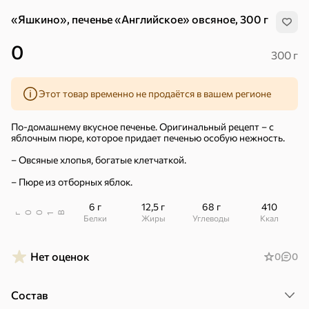
«Яшкино», печенье «Английское» овсяное, 300 г
0
300 г
Этот товар временно не продаётся в вашем регионе
По-домашнему вкусное печенье. Оригинальный рецепт – с
яблочным пюре, которое придает печенью особую нежность.
– Овсяные хлопья, богатые клетчаткой.
– Пюре из отборных яблок.
6 г
12,5 г
68 г
410
В
00
г
1
Белки
Жиры
Углеводы
ккал
Нет оценок
0
0
Хиты
Все
4,9
5
Состав
ХИТ
ХИТ
ХИТ