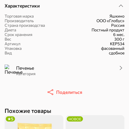
Характеристики
Торговая марка
Яшкино
Производитель
ООО «Глобус»
Страна производства
Россия
Диета
Постный продукт
Срок хранения
6 мес.
Вес
300 г
30,2 ₽
43,7 ₽
7,2 ₽
70 г
40 г
Артикул
КЕР534
«Strike», мармелад «Зелёная рулетка», 70 г
«Хрустящий картофель», чипсы с солью, произведены из свежего картофеля, 40 г
Упаковка
фасованный
Вид
сдобное
В корзину
В корзину
В корзин
Печенье
Сладости и десерты
Категория
Конфеты
Ирис, гематоген
Печенье
Поделиться
Похожие товары
5
НОВОЕ
Батончики
Шоколад
Зефир, мармелад