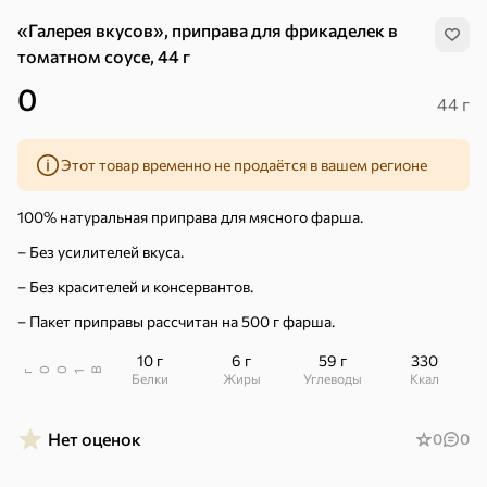
«Галерея вкусов», приправа для фрикаделек в
томатном соусе, 44 г
0
44 г
Этот товар временно не продаётся в вашем регионе
100% натуральная приправа для мясного фарша.
– Без усилителей вкуса.
– Без красителей и консервантов.
– Пакет приправы рассчитан на 500 г фарша.
10 г
6 г
59 г
330
В
00
г
1
Белки
Жиры
Углеводы
ккал
Хиты
Все
Нет оценок
0
0
4,9
5
ХИТ
ХИТ
ХИТ