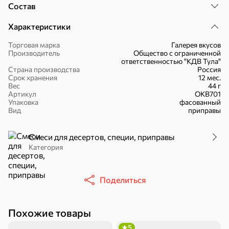
Состав
Характеристики
Торговая марка
Галерея вкусов
Производитель
Общество с ограниченной
ответственностью "КДВ Тула"
Страна производства
Россия
30,2 ₽
43,7 ₽
7,2 ₽
70 г
40 г
Срок хранения
12 мес.
«Strike», мармелад «Зелёная рулетка», 70 г
«Хрустящий картофель», чипсы с солью, произведены из свежего картофеля, 40 г
Вес
44 г
Артикул
ОКВ701
В корзину
В корзину
В корзин
Упаковка
фасованный
Вид
приправы
Сладости и десерты
Смеси для десертов, специи, приправы
Категория
Конфеты
Ирис, гематоген
Печенье
Поделиться
Похожие товары
Батончики
Шоколад
Зефир, мармелад
5