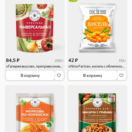
Торты, рулеты,
Вафли
Крекер
кексы
Драже
Карамель
Пряники
84,5 ₽
42 ₽
200 г
110 г
«Галерея вкусов», приправа универсальная, 200 г
«Nina Farina», кисель с облепихой, 110 г
В корзину
В корзину
Круассаны
Жевательная
Шоколадная и
резинка
арахисовая паста