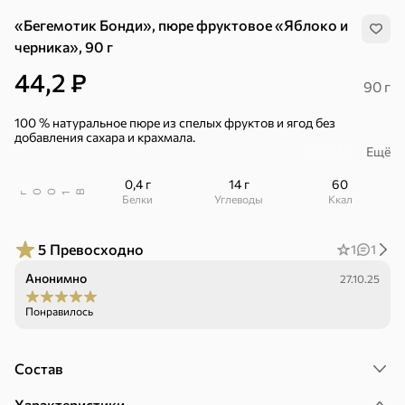
«Бегемотик Бонди», пюре фруктовое «Яблоко и
черника», 90 г
44,2 ₽
90 г
100 % натуральное пюре из спелых фруктов и ягод без
добавления сахара и крахмала.
Ещё
Для питания детей с 5 месяцев.
0,4 г
14 г
60
– Тщательно подобранная рецептура.
В
00
г
1
Белки
Углеводы
ккал
– Сбалансированный вкус.
5
Превосходно
1
1
– Не содержит ГМО.
Анонимно
27.10.25
– Без красителей и консервантов.
–Удобная упаковка: не нужна ложка, малыш может есть
Понравилось
самостоятельно дома, на прогулке и в дороге.
Хиты
Все
Состав
5
4,8
5
ХИТ
ХИТ
ХИТ
Характеристики