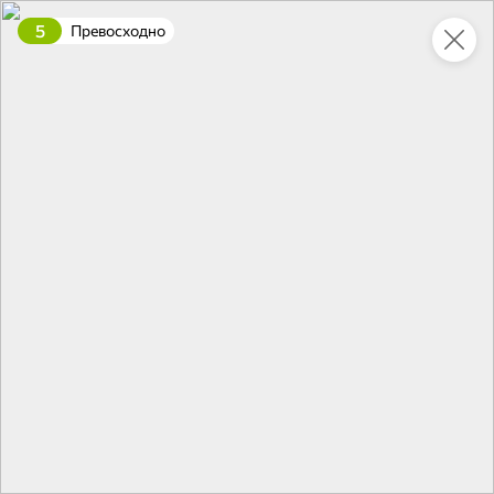
5
Превосходно
Это новая версия сайта KDV
Вернуть старый дизайн
Новинки
Все
5
НОВОЕ
НОВОЕ
НОВОЕ
128,7 ₽
83,2 ₽
42,9 ₽
90 г
158 г
Паштет с печенью индейки «Главпродукт», 90 г
«Яшкино», профитроли с ванильной начинкой, 158 г
В корзину
В корзину
В корзин