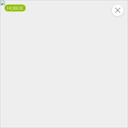
НОВОЕ
Это новая версия сайта KDV
Вернуть старый дизайн
Новинки
Все
НОВОЕ
НОВОЕ
НОВОЕ
111,8 ₽
390 ₽
74,1 ₽
250 г
325 г
Паштет печеночный со сливочным маслом «Главпродукт», 250 г
Говядина тушеная «Мясной союз», 325 г
В корзину
В корзину
В корзин