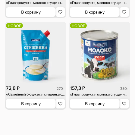
«Главпродукт», молоко сгущенное с молочным шоколадом, 270 г
«Главпродукт», молоко сгущенное «Мягкая карамель», 270 г
В корзину
В корзину
НОВОЕ
НОВОЕ
Тараллини
Халва, козинаки
Снеки и орехи
72,8 ₽
157,3 ₽
270 г
380 г
Семечки
Сухарики и
Орехи, мясо,
«Семейный бюджет», сгущенка с сахаром 1%, 270 г
«Главпродукт», молоко сгущенное, 380 г
гренки
рыба
В корзину
В корзину
Чипсы и попкорн
Сушеные фрукты