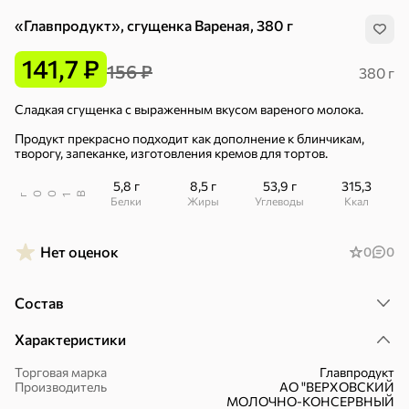
«Главпродукт», сгущенка Вареная, 380 г
141,7 ₽
156 ₽
380 г
Сладкая сгущенка с выраженным вкусом вареного молока.
Продукт прекрасно подходит как дополнение к блинчикам,
творогу, запеканке, изготовления кремов для тортов.
5,8 г
8,5 г
53,9 г
315,3
В
00
г
1
Белки
Жиры
Углеводы
ккал
Нет оценок
0
0
Состав
Характеристики
Хиты
Все
Торговая марка
Главпродукт
Производитель
АО "ВЕРХОВСКИЙ
5
4,8
5
ХИТ
ХИТ
ХИТ
МОЛОЧНО-КОНСЕРВНЫЙ