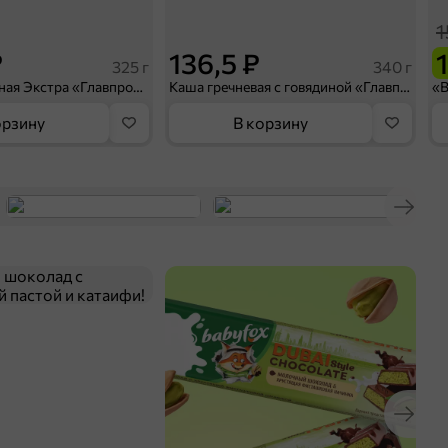
1
₽
136,5 ₽
325 г
340 г
Свинина тушеная Экстра «Главпродукт», 325 г
Каша гречневая с говядиной «Главпродукт», 340 г
орзину
В корзину