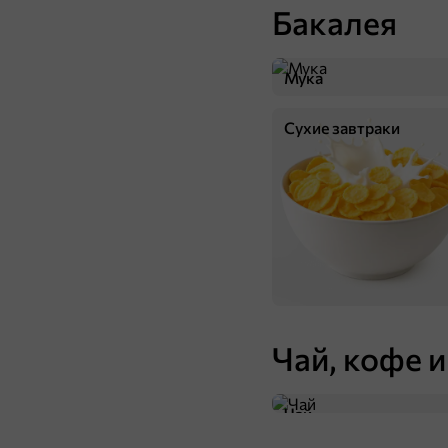
Бакалея
89,9 ₽
1 шт
Умный блокнот, 60 раскрасок
В
Мука
В корзину
Сухие завтраки
119 ₽
Чай, кофе и
59,9 ₽
1 шт
Игрушка-антистресс с новогодним дизайном
Чай
В корзину