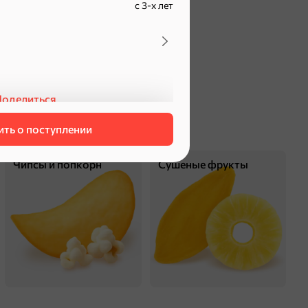
с 3-х лет
оделиться
ть о поступлении
Чипсы и попкорн
Сушеные фрукты