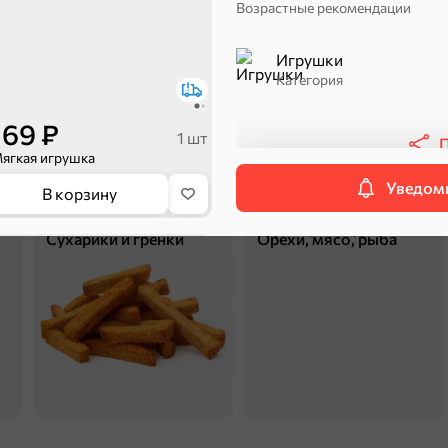
Возрастные рекомендации
Артикул 610-10.
Игрушки
Категория
169 ₽
1 шт
П
ягкая игрушка
ехи
Уведоми
В корзину
Сухарики и гренки
Орехи, мясо, рыба