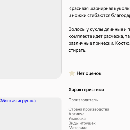
Красивая шарнирная куколка
и ножки сгибаются благода
Волосы у куклы длинные и п
комплекте идет расческа, т
различные прически. Костю
стирать.
Пряники
Круассаны
Игрушка в нарядной упаковк
любой праздник. Размер ко
Нет оценок
понравится такая куколка, 
увлекательной игрой!
Характеристики
Подходит для детей старше 3
Производитель
Страна производства
– Развивает мелкую моторик
Артикул
Халва, козинаки
Упаковка
Виды игрушек
– Помогает ребенку проявит
Материал