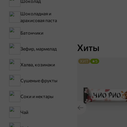
Шоколад
Шоколадная и
арахисовая паста
Батончики
Хиты
Зефир, мармелад
ХИТ
5
Халва, козинаки
Сушеные фрукты
Соки и нектары
Чай