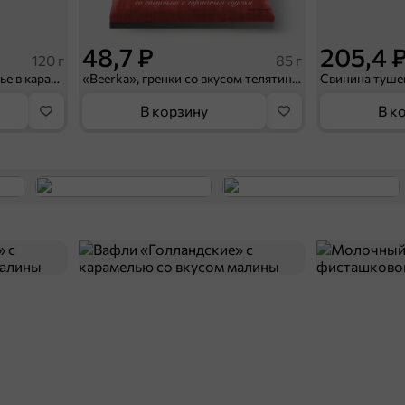
48,7 ₽
205,4 
120 г
85 г
«Tondi», арахисовое печенье в карамельной глазури, 120 г
«Beerka», гренки со вкусом телятины и горчичным соусом Calve, 85 г
В корзину
В к