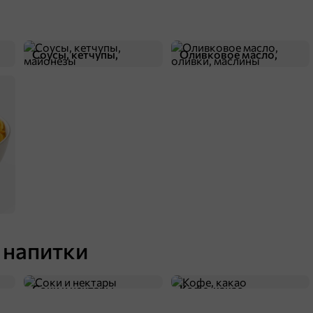
89 ₽
59,9 ₽
70 г
олшебные рыбки, 70 г
Соусы, кетчупы,
Оливковое масло,
В корзину
майонезы
оливки, маслины
 напитки
75,9 ₽
1 шт
Умный блокнот 65 китайских задачек «Счет в пределах 100»
Соки и нектары
Кофе, какао
В корзину