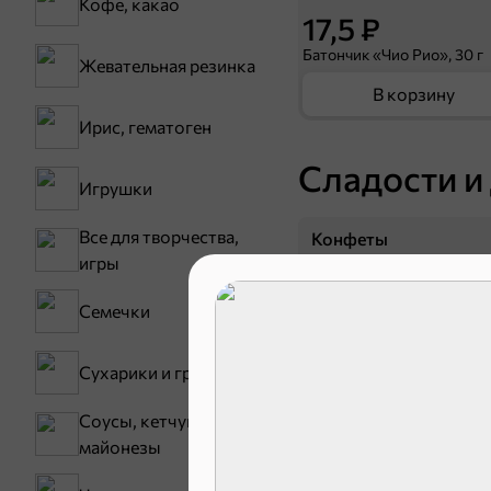
Кофе, какао
17,5 ₽
Батончик «Чио Рио», 30 г
Жевательная резинка
В корзину
Ирис, гематоген
Сладости и
Игрушки
Все для творчества,
Конфеты
игры
Семечки
Сухарики и гренки
Соусы, кетчупы,
майонезы
Зефир, мармелад