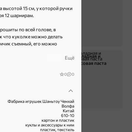
 высотой 15 см, у которой ручки
ря 12 шарнирам.
рошиты по всей голове, в
ак что куколке можно делать
мчик съемный, его можно
Жевательная резинка
Шоколадная и
Ещё
арахисовая паста
е – отличный подарок ребенку на
робки: 15×6×20 см. Девочкам
0
0
они отлично проведут время за
 лет.
Фабрика игрушек Шаньтоу Ченхай
Волфа
Китай
у.
610-10
картон и пластик
куклы и аксессуары к ним
ь любовь, внимание и заботу.
пластик, текстиль