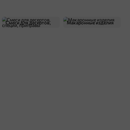
Смеси для десертов,
Макаронные изделия
специи, приправы