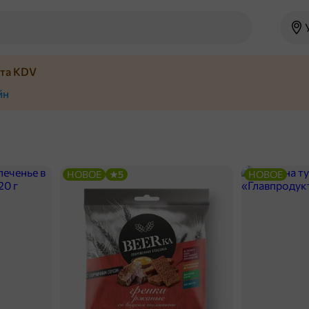
йта KDV
йн
НОВОЕ
5
НОВОЕ