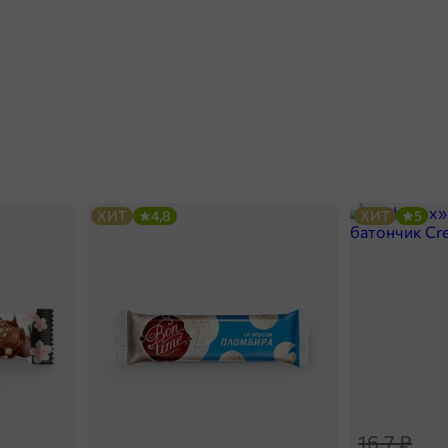
ХИТ
4,8
ХИТ
5
16,7 ₽