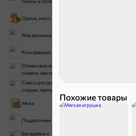
Чипсы и попкорн
Орехи, мясо, рыба
Макаронные изделия
Консервация
Карамель
Оливковое масло,
оливки, маслины
Смеси для десертов,
специи, приправы
Похожие товары
Мука
Подарочные пакеты
Тараллини
Батарейки и