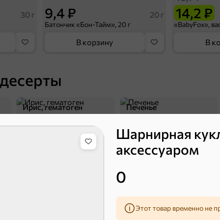
9,4 ₽
14,2 ₽
30 г
20 г
Батончик «Бон-Тайм», 20 г
В корзину
В к
 десерты
Ирис, гематоген
Печенье
Шарнирная кукла
аксессуаром
0
Этот товар временно не п
Торты, рулеты, кексы
Вафли