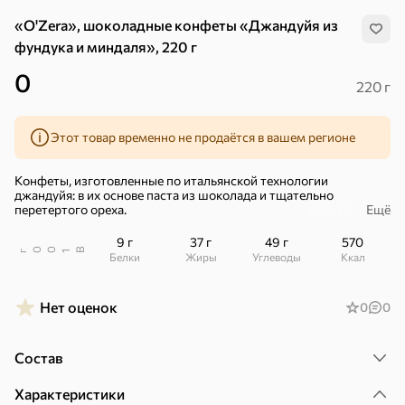
«O'Zera», шоколадные конфеты «Джандуйя из
фундука и миндаля», 220 г
0
220 г
Этот товар временно не продаётся в вашем регионе
Конфеты, изготовленные по итальянской технологии
джандуйя: в их основе паста из шоколада и тщательно
перетертого ореха.
Ещё
– Шоколад из отборных какао-бобов.
9 г
37 г
49 г
570
В
00
г
1
Белки
Жиры
Углеводы
ккал
– Отборный фундук и миндаль.
Конфеты в стильной упаковке – готовое решение к праздникам!
Нет оценок
0
0
Хотя для этого десерта не нужен повод. Наслаждайтесь!
Хиты
Все
Состав
4,9
4,3
5
ХИТ
ХИТ
ХИТ
Характеристики