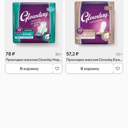
гренки
рыба
Чипсы и попкорн
Сушеные фрукты
Бакалея
Мука
Соусы, кетчупы,
Оливковое
майонезы
масло, оливки,
маслины
78 ₽
57,2 ₽
80 г
50 г
Прокладки женские Glowday Нормал, 10шт, 80 г
Прокладки женские Glowday Ежедневные, 20шт, 50 г
В корзину
В корзину
Смеси для
Макаронные
Сухие завтраки
десертов, специи,
изделия
приправы