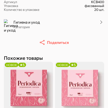
Артикул
КСВ400
Упаковка
фасованный
Количество в упаковке
20 шт.
Гигиена и уход
Категория
16,7 ₽
17,5 ₽
9,4 ₽
14,2 ₽
30 г
20 г
Батончик «Чио Рио», 30 г
Батончик «Бон-Тайм», 20 г
Поделиться
В корзину
В корзину
В корзин
Похожие товары
Сладости и десерты
5
5
НОВОЕ
НОВОЕ
Конфеты
Ирис, гематоген
Печенье
Батончики
Шоколад
Зефир, мармелад