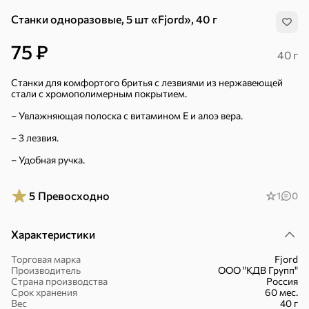
Станки одноразовые, 5 шт «Fjord», 40 г
75 ₽
40 г
Станки для комфортого бритья с лезвиями из нержавеющей
стали с хромополимерным покрытием.
– Увлажняющая полоска с витамином Е и алоэ вера.
– 3 лезвия.
– Удобная ручка.
5
Превосходно
1
0
Характеристики
Торговая марка
Fjord
Хиты
Все
Производитель
ООО "КДВ Групп"
Страна производства
Россия
Срок хранения
60 мес.
5
4,8
5
ХИТ
ХИТ
ХИТ
Вес
40 г