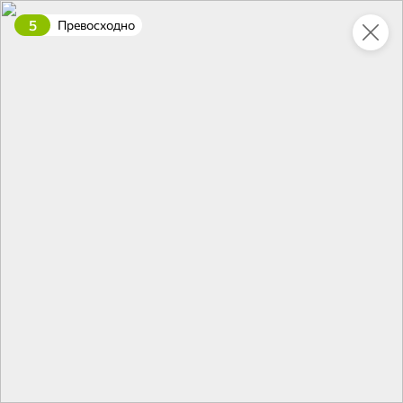
5
Превосходно
Это новая версия сайта KDV
Вернуть старый дизайн
Новинки
Все
4
3,5
НОВОЕ
НОВОЕ
НОВОЕ
158,6 ₽
83,2 ₽
74,1 ₽
500 г
160 г
Говядина тушеная «Богатырская по-старорусски» «Семейный бюджет», 500 г
Шпроты в масле, 160 г
В корзину
В корзину
В корзин