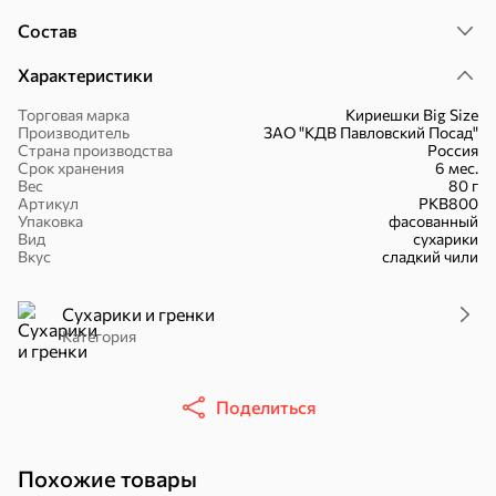
Состав
Характеристики
Торговая марка
Кириешки Big Size
16,7 ₽
Производитель
ЗАО "КДВ Павловский Посад"
Страна производства
Россия
17,5 ₽
9,4 ₽
14,2 ₽
30 г
20 г
Срок хранения
6 мес.
Батончик «Чио Рио», 30 г
Батончик «Бон-Тайм», 20 г
Вес
80 г
Артикул
РКВ800
В корзину
В корзину
В корзин
Упаковка
фасованный
Вид
сухарики
Вкус
сладкий чили
Сладости и десерты
Сухарики и гренки
Конфеты
Ирис, гематоген
Печенье
Категория
Батончики
Шоколад
Зефир, мармелад
Поделиться
Похожие товары