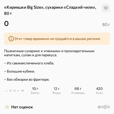
«Кириешки Big Size», сухарики «Сладкий чили»,
80 г
0
80 г
Этот товар временно не продаётся в вашем регионе
Пшеничные сухарики: к «пенным» и прохладительным
напиткам, супам и для перекуса.
– Из свежеиспеченного хлеба.
– Большие кубики.
– Без обжарки во фритюре.
10 г
12 г
68 г
420
В
00
г
1
Белки
Жиры
Углеводы
ккал
Хиты
Все
Нет оценок
0
0
5
4,8
5
ХИТ
ХИТ
ХИТ