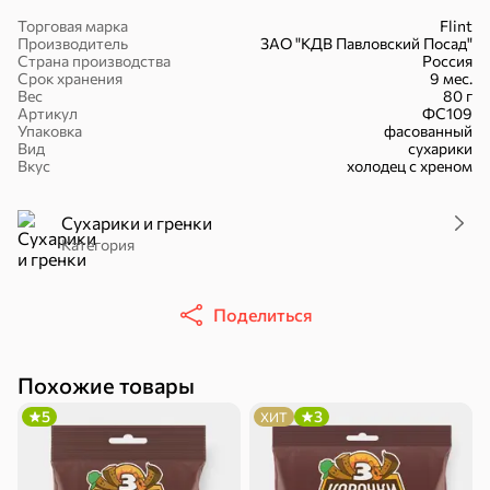
Торговая марка
Flint
Производитель
ЗАО "КДВ Павловский Посад"
Страна производства
Россия
Срок хранения
9 мес.
Вес
80 г
Артикул
ФС109
16,7 ₽
Упаковка
фасованный
Вид
сухарики
17,5 ₽
9,4 ₽
14,2 ₽
30 г
20 г
Вкус
холодец с хреном
Батончик «Чио Рио», 30 г
Батончик «Бон-Тайм», 20 г
В корзину
В корзину
В корзин
Сухарики и гренки
Категория
Сладости и десерты
Поделиться
Конфеты
Ирис, гематоген
Печенье
Похожие товары
5
3
ХИТ
Батончики
Шоколад
Зефир, мармелад