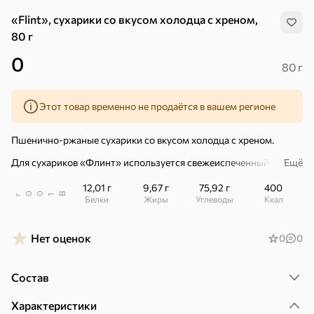
«Flint», сухарики со вкусом холодца с хреном,
80 г
0
80 г
Этот товар временно не продаётся в вашем регионе
Пшенично-ржаные сухарики со вкусом холодца с хреном.
Для сухариков «Флинт» используется свежеиспеченный хлеб.
Ещё
Сухарики производят без обжарки во фритюре.
12,01 г
9,67 г
75,92 г
400
В
00
г
1
Белки
Жиры
Углеводы
ккал
Современная технология сохраняет полезные свойства
злаковых культур и обеспечивает сухарикам незабываемый
вкус.
Нет оценок
0
0
Хиты
Все
Состав
5
4,8
5
ХИТ
ХИТ
ХИТ
Характеристики