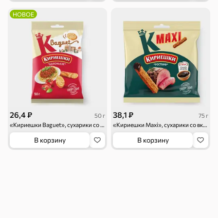
НОВОЕ
Бакалея
Мука
Соусы, кетчупы,
Оливковое
майонезы
масло, оливки,
маслины
26,4 ₽
38,1 ₽
50 г
75 г
«Кириешки Baguet», cухарики со вкусом болоньезе, 50 г
«Кириешки Maxi», сухарики со вкусом «Ростбиф» и с соусом терияки «Calve», 75 г
В корзину
В корзину
Смеси для
Макаронные
Сухие завтраки
десертов, специи,
изделия
приправы
Чай, кофе и напитки
Чай
Соки и нектары
Кофе, какао