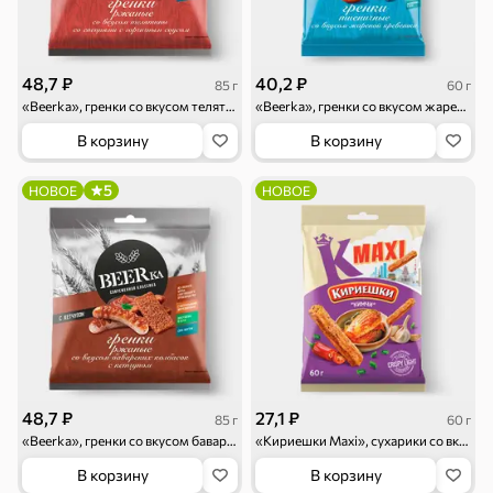
Круассаны
Жевательная
Шоколадная и
резинка
арахисовая паста
48,7 ₽
40,2 ₽
85 г
60 г
«Beerka», гренки со вкусом телятины и горчичным соусом Calve, 85 г
«Beerka», гренки со вкусом жареной креветки, 60 г
В корзину
В корзину
Тараллини
Халва, козинаки
5
НОВОЕ
НОВОЕ
Снеки и орехи
Семечки
Сухарики и
Орехи, мясо,
гренки
рыба
48,7 ₽
27,1 ₽
85 г
60 г
Чипсы и попкорн
Сушеные фрукты
«Beerka», гренки cо вкусом баварских колбасок и кетчупом Сalve, 85 г
«Кириешки Maxi», cухарики со вкусом кимчи, 60 г
В корзину
В корзину