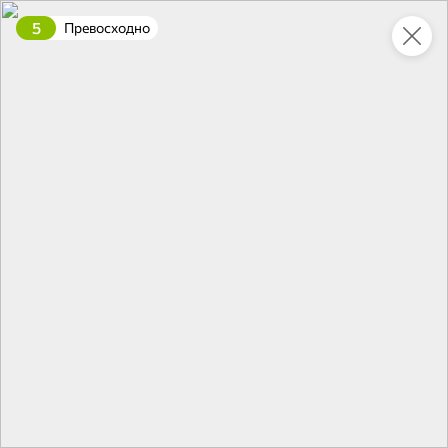
5
Превосходно
Это новая версия сайта KDV
Вернуть старый дизайн
Новинки
Все
НОВОЕ
НОВОЕ
НОВОЕ
94,9 ₽
152,1 ₽
120,9 ₽
85,8 ₽
360 г
240 г
«Главпродукт», молоко сгущенное «Премиум», 360 г
Сардина атлантическая в томатном соусе «Балтийский невод», 240 г
В корзину
В корзину
В корзин