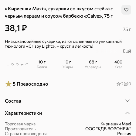
«Кириешки Maxi», сухарики со вкусом стейка с
черным перцем и соусом барбекю «Calve», 75 г
38,1 ₽
75 г
Низкокалорийные сухарики, изготовленные по уникальной
технологи «Сrispy Light», – хруст и легкость!
Ещё
– С кукурузной мукой – источником клетчатки.
10 г
10 г
68 г
400
– Удлиненная форма.
В
00
г
1
Белки
Жиры
Углеводы
ккал
Легкий снек для перекуса!
5
Превосходно
2
0
В пачке 50 г сухариков и упаковка соуса барбекю «Calve» 25 мл.
Состав
Характеристики
Хиты
Все
Торговая марка
Кириешки Maxi
Производитель
ООО "КДВ ВОРОНЕЖ"
4,9
5
ХИТ
ХИТ
ХИТ
Страна производства
Россия