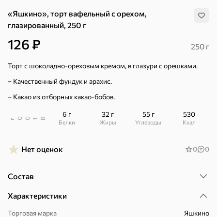
«Яшкино», торт вафельный с орехом,
глазированный, 250 г
126 ₽
250 г
Торт с шоколадно-ореховым кремом, в глазури с орешками.
– Качественный фундук и арахис.
– Какао из отборных какао-бобов.
6 г
32 г
55 г
530
В
00
г
1
Белки
Жиры
Углеводы
ккал
Нет оценок
0
0
Состав
Хиты
Все
Характеристики
4,9
5
ХИТ
ХИТ
ХИТ
Торговая марка
Яшкино