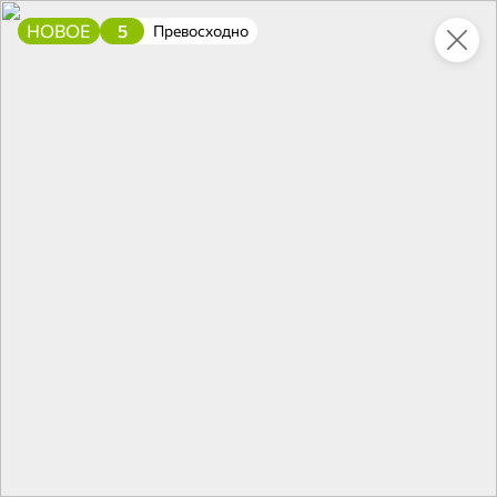
НОВОЕ
5
Превосходно
Это новая версия сайта KDV
Вернуть старый дизайн
Новинки
Все
5
4,3
НОВОЕ
ХИТ
НОВОЕ
78 ₽
70,2 ₽
139,1 ₽
180 г
165 г
«Яшкино», мини-пай голландский с вишнёвой начинкой, 180 г
«Яшкино», вафли «Голландские» с карамелью со вкусом малины, 165 г
В корзину
В корзину
В корзин