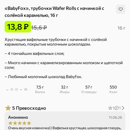
«BabyFox», трубочки Wafer Rolls с начинкой с
солёной карамелью, 16 г
13,8 ₽
15,6 ₽
16 г
Хрустящие вафельные трубочки с начинкой с солёной
карамелью, покрытые молочным шоколадом.
– 4 тончайших вафельных слоя;
– Много начинки с карамелизированным молоком и щепоткой
соли;
– Любимый молочный шоколад Babyfox.
7,5 г
32 г
57 г
550
В
00
г
1
Белки
Жиры
Углеводы
ккал
5
Превосходно
1
1
Хиты
Все
Анонимно
11.06.26
5
4,8
5
ХИТ
ХИТ
ХИТ
Очень вкусная новиночка)) Вафелька хрустящая, шоколадная глазурь,