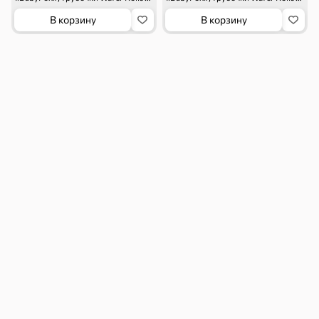
В корзину
В корзину
О магазине
Бесплатная доставка
Оплата заказов
Как купить
Возврат и обмен
Для юридических лиц
Инструкция по подключению к ЧЗ
Договор поставки
Персональные данные
Политика конфиденциальности
Пользовательское соглашение
Согласие на передачу данных
Контакты
Свяжитесь с нами