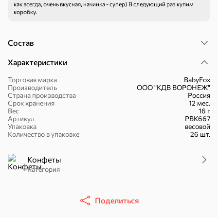
как всегда, очень вкусная, начинка - супер) В следующий раз купим
коробку.
Состав
16,7 ₽
Характеристики
17,5 ₽
9,4 ₽
14,2 ₽
30 г
20 г
Батончик «Чио Рио», 30 г
Батончик «Бон-Тайм», 20 г
Торговая марка
BabyFox
Производитель
ООО "КДВ ВОРОНЕЖ"
В корзину
В корзину
В корзин
Страна производства
Россия
Срок хранения
12 мес.
Вес
16 г
Артикул
РВК667
Сладости и десерты
Упаковка
весовой
Количество в упаковке
26 шт.
Конфеты
Ирис, гематоген
Печенье
Конфеты
Батончики
Шоколад
Зефир, мармелад
Категория
Поделиться