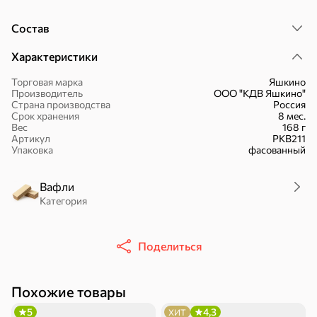
Состав
Характеристики
Торговая марка
Яшкино
Производитель
ООО "КДВ Яшкино"
30,2 ₽
43,7 ₽
7,2 ₽
70 г
40 г
Страна производства
Россия
«Strike», мармелад «Зелёная рулетка», 70 г
«Хрустящий картофель», чипсы с солью, произведены из свежего картофеля, 40 г
Срок хранения
8 мес.
Вес
168 г
В корзину
В корзину
В корзин
Артикул
РКВ211
Упаковка
фасованный
Сладости и десерты
Вафли
Категория
Конфеты
Ирис, гематоген
Печенье
Поделиться
Похожие товары
Батончики
Шоколад
Зефир, мармелад
5
4,3
ХИТ