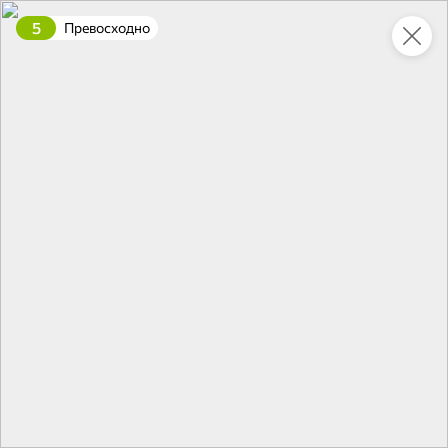
5
Превосходно
Это новая версия сайта KDV
Вернуть старый дизайн
Новинки
Все
5
НОВОЕ
НОВОЕ
НОВОЕ
111,8 ₽
83,2 ₽
174,2 ₽
270 г
158 г
«Главпродукт», молоко сгущенное, 270 г
«Яшкино», профитроли с ванильной начинкой, 158 г
В корзину
В корзину
В корзин