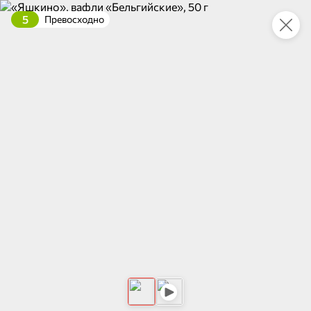
5
Превосходно
Это новая версия сайта KDV
Вернуть старый дизайн
Новинки
Все
4,6
НОВОЕ
НОВОЕ
ХИТ
42,9 ₽
128,7 ₽
67,6 ₽
240 г
240 г
Паштет с печенью индейки «Товарищ Мясофф», 240 г
Мини-пышечки в карамельной глазури, 240 г
В корзину
В корзину
В корзин