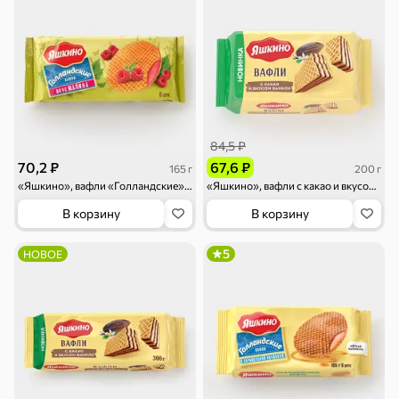
Торты, рулеты,
Вафли
Крекер
кексы
Драже
Карамель
Пряники
84,5 ₽
70,2 ₽
67,6 ₽
165 г
200 г
«Яшкино», вафли «Голландские» с карамелью со вкусом малины, 165 г
«Яшкино», вафли с какао и вкусом ванили, 200 г
Круассаны
Жевательная
Шоколадная и
резинка
арахисовая паста
В корзину
В корзину
5
НОВОЕ
Тараллини
Халва, козинаки
Снеки и орехи