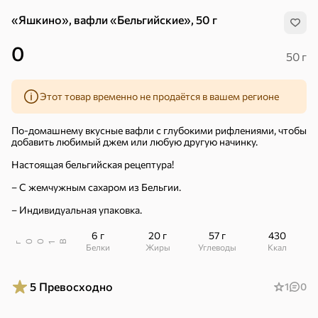
«Яшкино», вафли «Бельгийские», 50 г
0
50 г
Этот товар временно не продаётся в вашем регионе
По-домашнему вкусные вафли с глубокими рифлениями, чтобы
добавить любимый джем или любую другую начинку.
Настоящая бельгийская рецептура!
– С жемчужным сахаром из Бельгии.
– Индивидуальная упаковка.
6 г
20 г
57 г
430
В
00
г
1
Белки
Жиры
Углеводы
ккал
Хиты
Все
5
Превосходно
1
0
5
4,8
5
ХИТ
ХИТ
ХИТ