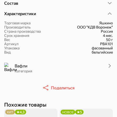
Состав
Характеристики
Торговая марка
Яшкино
Производитель
ООО "КДВ Воронеж"
16,7 ₽
Страна производства
Россия
Срок хранения
4 мес.
17,5 ₽
9,4 ₽
14,2 ₽
30 г
20 г
Вес
50 г
Батончик «Чио Рио», 30 г
Батончик «Бон-Тайм», 20 г
Артикул
РВА101
Упаковка
фасованный
В корзину
В корзину
В корзин
Вид
бельгийские
Сладости и десерты
Вафли
Категория
Конфеты
Ирис, гематоген
Печенье
Поделиться
Похожие товары
4,3
5
ХИТ
НОВОЕ
Батончики
Шоколад
Зефир, мармелад