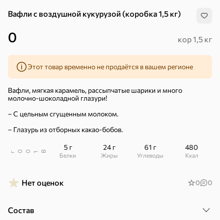
Вафли с воздушной кукурузой (коробка 1,5 кг)
0
кор 1,5 кг
Этот товар временно не продаётся в вашем регионе
Вафли, мягкая карамель, рассыпчатые шарики и много
молочно-шоколадной глазури!
– С цельным сгущенным молоком.
– Глазурь из отборных какао-бобов.
5 г
24 г
61 г
480
В
00
г
1
Белки
Жиры
Углеводы
ккал
Нет оценок
0
0
Хиты
Все
5
4,8
5
Состав
ХИТ
ХИТ
ХИТ