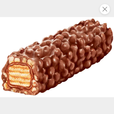
Это новая версия сайта KDV
Вернуть старый дизайн
Новинки
Все
5
НОВОЕ
НОВОЕ
НОВОЕ
15,6 ₽
13,8 ₽
100,1 ₽
53,3 ₽
16 г
230 г
«BabyFox», трубочки Wafer Rolls с начинкой с солёной карамелью, 16 г
Килька балтийская неразделанная обжаренная в томатном соусе «Трал Флот», 230 г
В корзину
В корзину
В корзин