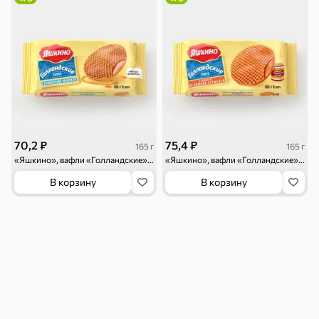
Бакалея
Мука
Соусы, кетчупы,
Оливковое
майонезы
масло, оливки,
маслины
Смеси для
Макаронные
Сухие завтраки
десертов, специи,
изделия
приправы
70,2 ₽
75,4 ₽
165 г
165 г
«Яшкино», вафли «Голландские» с карамельной начинкой, 165 г
«Яшкино», вафли «Голландские» с начинкой из варёной сгущёнки, 165 г
В корзину
В корзину
Чай, кофе и напитки
Чай
Соки и нектары
Кофе, какао