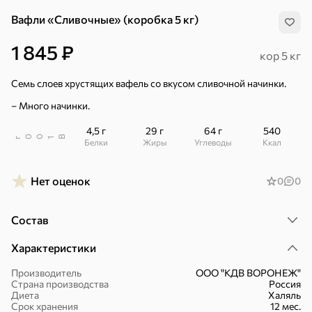
Вафли «Сливочные» (коробка 5 кг)
1 845 ₽
кор 5 кг
Семь слоев хрустящих вафель со вкусом сливочной начинки.
– Много начинки.
4,5 г
29 г
64 г
540
В
00
г
1
Белки
Жиры
Углеводы
ккал
Нет оценок
0
0
Состав
Характеристики
Хиты
Все
Производитель
ООО "КДВ ВОРОНЕЖ"
Страна производства
Россия
Диета
Халяль
4,9
4,4
5
ХИТ
ХИТ
ХИТ
Срок хранения
12 мес.