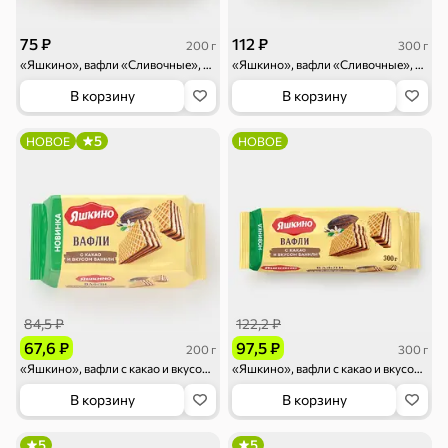
Круассаны
Жевательная
Шоколадная и
резинка
арахисовая паста
75 ₽
112 ₽
200 г
300 г
Тараллини
Халва, козинаки
«Яшкино», вафли «Сливочные», 200 г
«Яшкино», вафли «Сливочные», 300 г
В корзину
В корзину
5
НОВОЕ
НОВОЕ
Снеки и орехи
Семечки
Сухарики и
Орехи, мясо,
гренки
рыба
84,5 ₽
122,2 ₽
67,6 ₽
97,5 ₽
200 г
300 г
«Яшкино», вафли с какао и вкусом ванили, 200 г
«Яшкино», вафли с какао и вкусом ванили, 300 г
Чипсы и попкорн
Сушеные фрукты
В корзину
В корзину
5
5