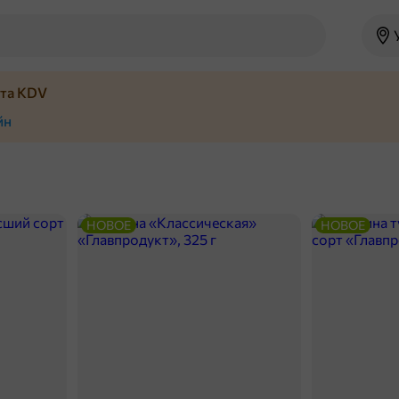
йта KDV
йн
НОВОЕ
НОВОЕ