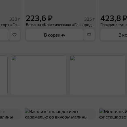
223,6 ₽
423,8 
338 г
325 г
Свинина тушеная, высший сорт «Главпродукт», 338 г
Ветчина «Классическая» «Главпродукт», 325 г
В корзину
В к