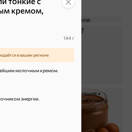
и тонкие с
ым кремом,
Батончики
Шоколад
Крекер
Драже
144 г
родаётся в вашем регионе
нейшим молочным кремом.
Жевательная резинка
Шоколадная и
точником энергии.
арахисовая паста