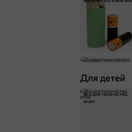
Батарейки и зажигал
70,2 ₽
165 г
«Яшкино», вафли «Голландские» с карамельной начинкой, 165 г
В корзину
Подарочные пакеты
Для детей
Все для творчества,
игры