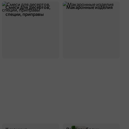
оделиться
Смеси для десертов,
Макаронные изделия
специи, приправы