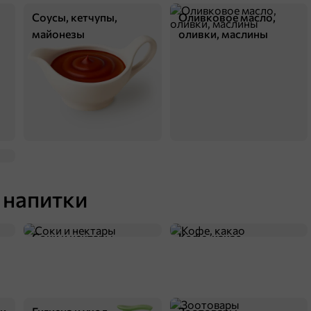
П
Соусы, кетчупы,
Оливковое масло,
майонезы
оливки, маслины
122,2 ₽
97,5 ₽
300 г
«Яшкино», вафли с какао и вкусом ванили, 300 г
В корзину
 напитки
5
Соки и нектары
Кофе, какао