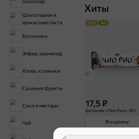
Шоколад
Хиты
Шоколадная и
арахисовая паста
ХИТ
5
Батончики
Зефир, мармелад
Халва, козинаки
Сушеные фрукты
17,5 ₽
Соки и нектары
Батончик «Чио Рио», 30 г
В корзину
Чай