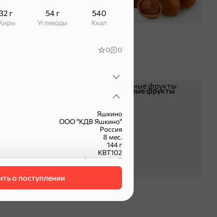
32 г
54 г
540
Жиры
Углеводы
ккал
0
0
Чипсы и попкорн
Сушеные фрукты
Яшкино
ООО "КДВ Яшкино"
Россия
8 мес.
144 г
КВТ102
фасованный
ть о поступлении