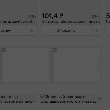
₽
101,4 ₽
5
525 г
230 г
Говядина тушеная, высший сорт «Главпродукт», 525 г
Килька балтийская обжаренная, в томатном соусе «Главпродукт», 230 г
орзину
В корзину