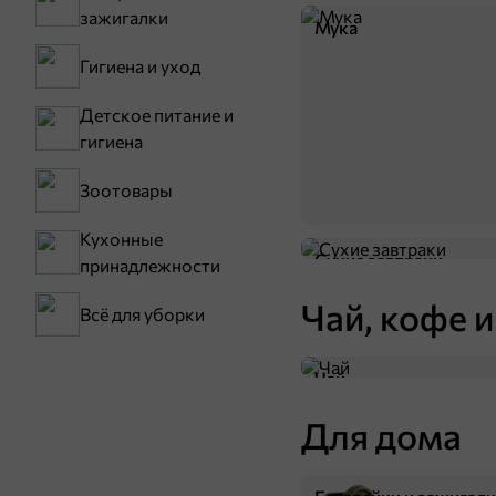
зажигалки
Мука
Гигиена и уход
Детское питание и
гигиена
Зоотовары
84,5 ₽
67,6 ₽
200 г
Кухонные
Сухие завтраки
«Яшкино», вафли с какао и вкусом ванили, 200 г
принадлежности
В корзину
Чай, кофе и
Всё для уборки
5
Чай
Для дома