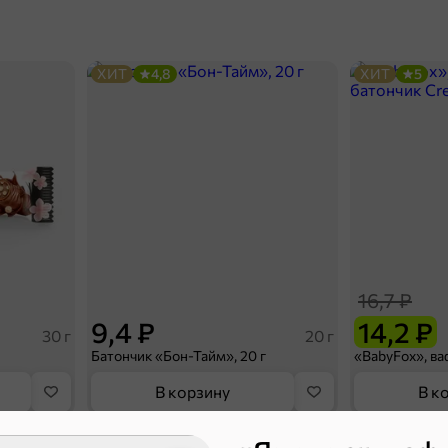
ХИТ
4,8
ХИТ
5
16,7 ₽
9,4 ₽
14,2 ₽
30 г
20 г
Батончик «Бон-Тайм», 20 г
В корзину
В к