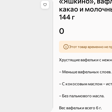
«Яшкино», вафл
 десерты
какао и молочн
144 г
Ирис, гематоген
Печенье
Торты, рулеты, кексы
Вафли
0
Этот товар временно не п
Хрустящие вафельки с неж
– Меньше вафельных слоев.
Пряники
Круассаны
– С кокосовым маслом – ис
– Без пальмового масла.
Вес вафельки всего 6 г.