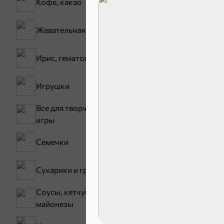
Кофе, какао
Сладости и
Жевательная резинка
Конфеты
Зефир, мармелад
Ирис, гематоген
Игрушки
Все для творчества,
игры
Семечки
Карамель
Сухарики и гренки
Соусы, кетчупы,
майонезы