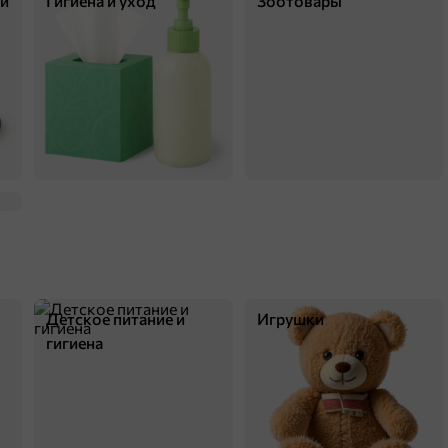
ки
Гигиена и уход
Зоотовары
75,4 ₽
165 г
«Яшкино», вафли «Голландские» с начинкой из варёной сгущёнки, 165 г
В корзину
Детское питание и
Игрушки
гигиена