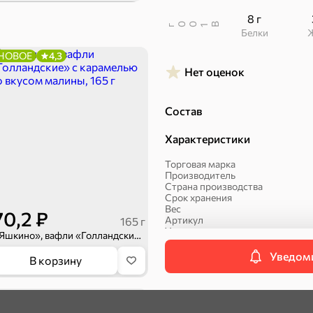
8 г
В
00
г
1
Белки
Халва, козинаки
НОВОЕ
4,3
Нет оценок
ехи
Состав
Сухарики и гренки
Орехи, мясо, рыба
Характеристики
Торговая марка
Производитель
Страна производства
Срок хранения
Вес
70,2 ₽
Артикул
165 г
Упаковка
«Яшкино», вафли «Голландские» с карамелью со вкусом малины, 165 г
Уведоми
В корзину
Вафли
Категория
НОВОЕ