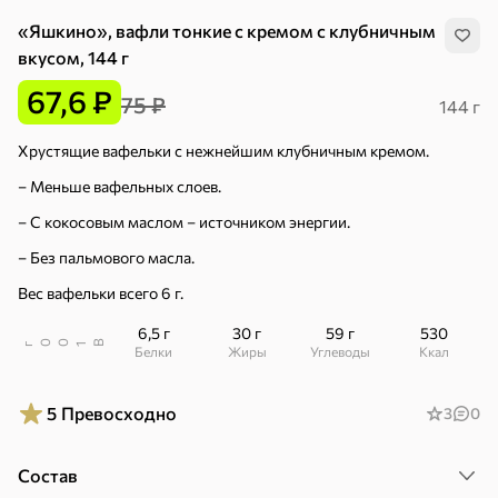
«Яшкино», вафли тонкие с кремом с клубничным
вкусом, 144 г
67,6 ₽
75 ₽
144 г
Хрустящие вафельки с нежнейшим клубничным кремом.
– Меньше вафельных слоев.
– С кокосовым маслом – источником энергии.
– Без пальмового масла.
Вес вафельки всего 6 г.
6,5 г
30 г
59 г
530
В
00
г
1
Белки
Жиры
Углеводы
ккал
5
Превосходно
3
0
Хиты
Все
4,9
4,3
5
Состав
ХИТ
ХИТ
ХИТ