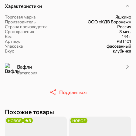
Характеристики
Торговая марка
Яшкино
Производитель
ООО «КДВ Воронеж»
Страна производства
Россия
Срок хранения
8 мес.
51,7 ₽
Вес
144 г
Артикул
РВТ101
30,2 ₽
41,4 ₽
7,2 ₽
70 г
36 г
Упаковка
фасованный
«Strike», мармелад «Зелёная рулетка», 70 г
«Nut&Go», батончик с миндалём, пеканом, карамелью, морской солью, 36 г
Вкус
клубника
В корзину
В корзину
В корзин
Вафли
Категория
Сладости и десерты
Конфеты
Ирис, гематоген
Печенье
Поделиться
Похожие товары
5
НОВОЕ
НОВОЕ
Батончики
Шоколад
Зефир, мармелад