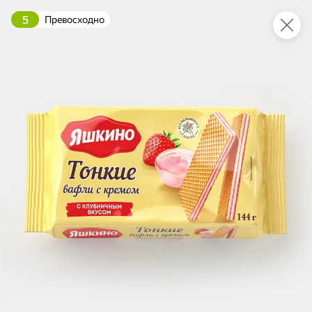
5
Превосходно
Это новая версия сайта KDV
Вернуть старый дизайн
Новинки
Все
НОВОЕ
НОВОЕ
НОВОЕ
50,7 ₽
128,7 ₽
84,5 ₽
40 г
90 г
Драже миндаль в цветной глазури с малиной и черникой, 40 г
Паштет с печенью индейки «Главпродукт», 90 г
В корзину
В корзину
В корзин