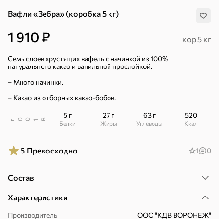
Вафли «Зебра» (коробка 5 кг)
1 910 ₽
кор 5 кг
Семь слоев хрустящих вафель с начинкой из 100%
натурального какао и ванильной прослойкой.
– Много начинки.
– Какао из отборных какао-бобов.
5 г
27 г
63 г
520
В
00
г
1
Белки
Жиры
Углеводы
ккал
5
Превосходно
1
0
Состав
Хиты
Все
Характеристики
5
4,8
5
ХИТ
ХИТ
ХИТ
Производитель
ООО "КДВ ВОРОНЕЖ"