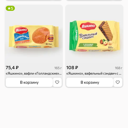
5
Бакалея
Мука
Соусы, кетчупы,
Оливковое
майонезы
масло, оливки,
маслины
75,4 ₽
108 ₽
165 г
168 г
«Яшкино», вафли «Голландские» с начинкой из варёной сгущёнки, 165 г
«Яшкино», вафельный сэндвич с ореховой начинкой, 168 г
В корзину
В корзину
Смеси для
Макаронные
Сухие завтраки
десертов, специи,
изделия
приправы
Чай, кофе и напитки
Чай
Соки и нектары
Кофе, какао