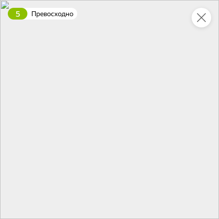
5
Превосходно
Это новая версия сайта KDV
Вернуть старый дизайн
Новинки
Все
5
НОВОЕ
НОВОЕ
НОВОЕ
15,6 ₽
119,6 ₽
42,9 ₽
13,8 ₽
330 г
240 г
Опята маринованные «Главпродукт», 330 г
Паштет с печенью индейки «Мясной союз», 240 г
В корзину
В корзину
В корзин