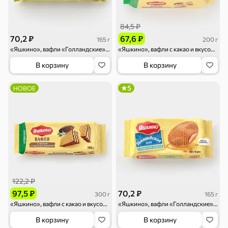
Круассаны
Жевательная
Шоколадная и
резинка
арахисовая паста
84,5 ₽
Тараллини
Халва, козинаки
70,2 ₽
67,6 ₽
165 г
200 г
«Яшкино», вафли «Голландские» с карамелью со вкусом малины, 165 г
«Яшкино», вафли с какао и вкусом ванили, 200 г
В корзину
В корзину
5
НОВОЕ
Снеки и орехи
Семечки
Сухарики и
Орехи, мясо,
гренки
рыба
122,2 ₽
97,5 ₽
70,2 ₽
300 г
165 г
Чипсы и попкорн
Сушеные фрукты
«Яшкино», вафли с какао и вкусом ванили, 300 г
«Яшкино», вафли «Голландские» с карамельной начинкой, 165 г
В корзину
В корзину