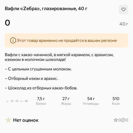
Вафли «Zебра», глазированные, 40 г
0
40 г
Этот товар временно не продаётся в вашем регионе
Вафли с какао-начинкой, в мягкой карамели, с арахисом,
изюмом в молочном шоколаде!
– С цельным сгущенным молоком.
– Отборный изюм и арахис.
– Шоколад из отборных какао-бобов.
7,5 г
27 г
54 г
510
В
00
г
1
Белки
Жиры
Углеводы
ккал
Хиты
Все
Нет оценок
0
0
4,9
4,4
5
ХИТ
ХИТ
ХИТ