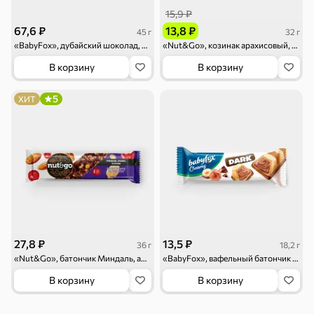
15,9 ₽
67,6 ₽
13,8 ₽
45 г
32 г
Чипсы и попкорн
Сушеные фрукты
«BabyFox», дубайский шоколад, 45 г
«Nut&Go», козинак арахисовый, 32 г
В корзину
В корзину
5
ХИТ
Бакалея
Мука
Соусы, кетчупы,
Оливковое
майонезы
масло, оливки,
маслины
27,8 ₽
13,5 ₽
36 г
18,2 г
«Nut&Go», батончик Миндаль, арахис, клюква, 36 г
«BabyFox», вафельный батончик Creamy Dark, 18,2 г
В корзину
В корзину
Смеси для
Макаронные
Сухие завтраки
десертов, специи,
изделия
приправы