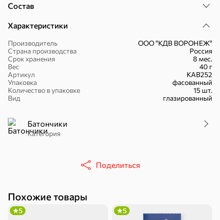
Состав
Характеристики
Производитель
ООО "КДВ ВОРОНЕЖ"
Страна производства
Россия
51,7 ₽
Срок хранения
8 мес.
Вес
40 г
30,2 ₽
41,4 ₽
7,2 ₽
70 г
36 г
Артикул
КАВ252
«Strike», мармелад «Зелёная рулетка», 70 г
«Nut&Go», батончик с миндалём, пеканом, карамелью, морской солью, 36 г
Упаковка
фасованный
Количество в упаковке
15 шт.
В корзину
В корзину
В корзин
Вид
глазированный
Сладости и десерты
Батончики
Категория
Конфеты
Ирис, гематоген
Печенье
Поделиться
Батончики
Шоколад
Зефир, мармелад
Торты, рулеты,
Вафли
Крекер
Похожие товары
кексы
5
5