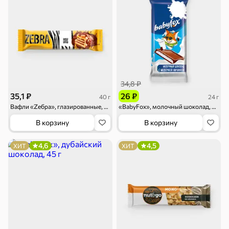
Драже
Карамель
Пряники
34,8 ₽
35,1 ₽
26 ₽
40 г
24 г
Вафли «Zебра», глазированные, 40 г
«BabyFox», молочный шоколад, 24 г
Круассаны
Жевательная
Шоколадная и
резинка
арахисовая паста
В корзину
В корзину
Тараллини
Халва, козинаки
4,6
4,5
ХИТ
ХИТ
Снеки и орехи
Семечки
Сухарики и
Орехи, мясо,
гренки
рыба