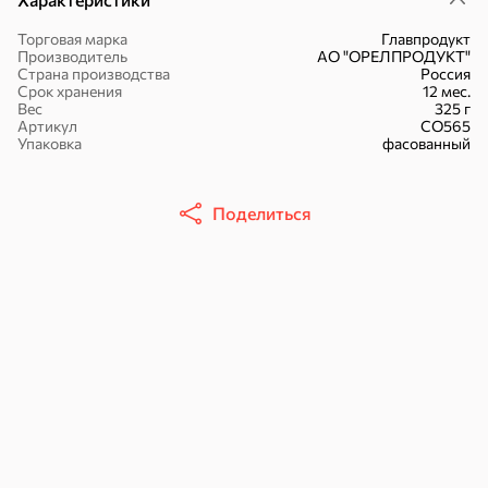
Торговая марка
Главпродукт
Производитель
АО "ОРЕЛПРОДУКТ"
Страна производства
Россия
Срок хранения
12 мес.
Вес
325 г
16,7 ₽
Артикул
СО565
Упаковка
фасованный
17,5 ₽
9,4 ₽
14,2 ₽
30 г
20 г
Батончик «Чио Рио», 30 г
Батончик «Бон-Тайм», 20 г
В корзину
В корзину
В корзин
Поделиться
Сладости и десерты
Конфеты
Ирис, гематоген
Печенье
Батончики
Шоколад
Зефир, мармелад