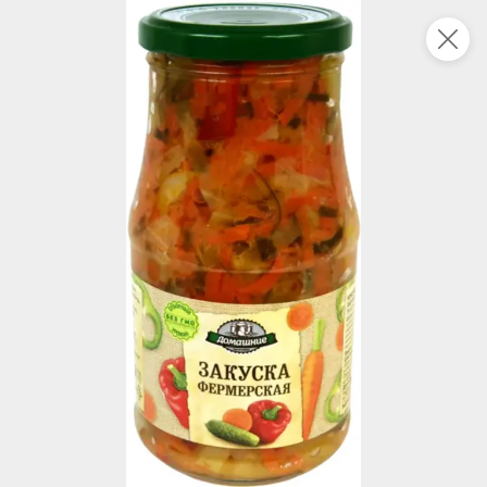
Это новая версия сайта KDV
Вернуть старый дизайн
Новинки
Все
НОВОЕ
НОВОЕ
НОВОЕ
143 ₽
39 ₽
54,6 ₽
150 г
95 г
«PRO-Чипсы», чипсы со вкусом жареной креветки, 150 г
Паштет печеночный «Деликатесный» с куриной печенью «Мясной союз», 95 г
В корзину
В корзину
В корзин