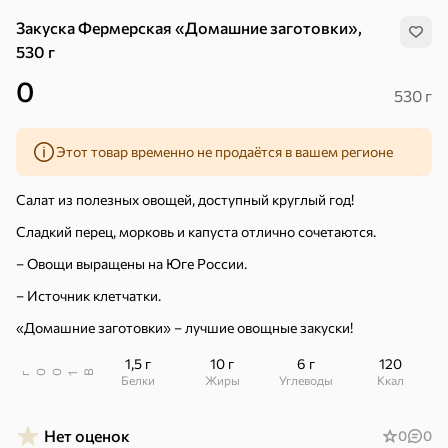
Закуска Фермерская «Домашние заготовки»,
530 г
0
530 г
Этот товар временно не продаётся в вашем регионе
Салат из полезных овощей, доступный круглый год!
Сладкий перец, морковь и капуста отлично сочетаются.
– Овощи выращены на Юге России.
– Источник клетчатки.
«Домашние заготовки» – лучшие овощные закуски!
1,5 г
10 г
6 г
120
В
00
г
1
Хиты
Белки
Жиры
Углеводы
ккал
Все
5
4,8
5
ХИТ
ХИТ
ХИТ
Нет оценок
0
0