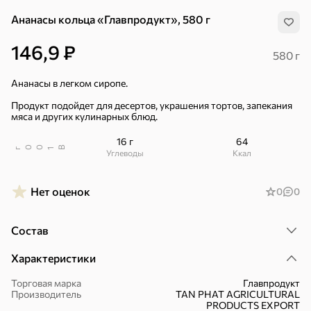
Ананасы кольца «Главпродукт», 580 г
146,9 ₽
580 г
Ананасы в легком сиропе.
Продукт подойдет для десертов, украшения тортов, запекания
мяса и других кулинарных блюд.
16 г
64
В
00
г
1
Углеводы
ккал
Нет оценок
0
0
Состав
Характеристики
Хиты
Все
Торговая марка
Главпродукт
Производитель
TAN PHAT AGRICULTURAL
4,9
4,3
5
ХИТ
ХИТ
ХИТ
PRODUCTS EXPORT