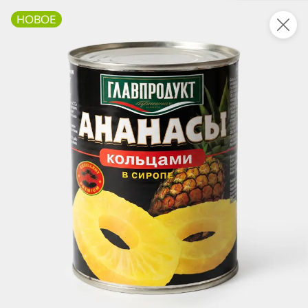
НОВОЕ
Это новая версия сайта KDV
Вернуть старый дизайн
Новинки
Все
НОВОЕ
НОВОЕ
НОВОЕ
152,1 ₽
109,2 ₽
666,9 ₽
360 г
340 г
«Главпродукт», молоко сгущенное «Премиум», 360 г
Каша рисовая с говядиной «Главпродукт», 340 г
В корзину
В корзину
В корзин