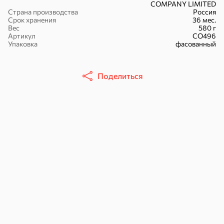
COMPANY LIMITED
Страна производства
Россия
Срок хранения
36 мес.
Вес
580 г
Артикул
СО496
Упаковка
фасованный
51,7 ₽
30,2 ₽
41,4 ₽
7,2 ₽
70 г
36 г
Поделиться
«Strike», мармелад «Зелёная рулетка», 70 г
«Nut&Go», батончик с миндалём, пеканом, карамелью, морской солью, 36 г
В корзину
В корзину
В корзин
Сладости и десерты
Конфеты
Ирис, гематоген
Печенье
Батончики
Шоколад
Зефир, мармелад
Торты, рулеты,
Вафли
Крекер
кексы