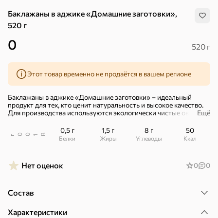
Баклажаны в аджике «Домашние заготовки»,
520 г
0
520 г
Этот товар временно не продаётся в вашем регионе
Баклажаны в аджике «Домашние заготовки» – идеальный
продукт для тех, кто ценит натуральность и высокое качество.
Для производства используются экологически чистые овощи,
Ещё
созревшие на юге России.
0,5 г
1,5 г
8 г
50
Печеные баклажаны, заправленные аджикой, – овощная закуска
В
00
г
1
Белки
Жиры
Углеводы
ккал
с пряным вкусом сочных томатов.
Баклажаны в аджике хороши и как самостоятельный гарнир, и
Нет оценок
0
0
как дополнение к блюдам из круп, макарон, мяса, птицы и рыбы.
«Домашние заготовки» – коллекция высококачественной
Хиты
Все
консервации: кукуруза и зеленый горошек, аджика, различные
Состав
варианты закусок из томатов, перцев, баклажанов, кабачков и
других овощей.
5
4,8
5
ХИТ
ХИТ
ХИТ
Характеристики