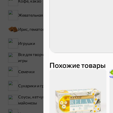
Кофе, какао
Сладости и
Жевательная резинка
Конфеты
Зефир, мармелад
Ирис, гематоген
Карамель
Игрушки
Все для творчества,
игры
Похожие товары
Семечки
Сухарики и гренки
Тараллини
Соусы, кетчупы,
Снеки и ор
майонезы