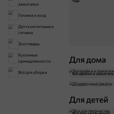
Чай
зажигалки
В корзину
Гигиена и уход
4,8
Детское питание и
гигиена
Зоотовары
Кухонные
Для дома
принадлежности
Всё для уборки
Батарейки и зажигал
78 ₽
50 г
Подарочные пакеты
«ETRE», чай Earl Grey черный, бергамот, 25 пакетиков, 50 г
В корзину
Для детей
Все для творчества,