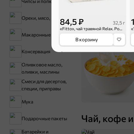
Чипсы и попкорн
Семечки
Бакалея
Орехи, мясо, рыба
84,5 ₽
32,5 г
«Fitto», чай травяной Relax. Ромашка, 25 пакетиков, 32,5 г
Мука
Макаронные изделия
В корзину
Сухие завтраки
Консервация
Оливковое масло,
оливки, маслины
Смеси для десертов,
специи, приправы
Мука
Чай, кофе и
Подарочные пакеты
59,8 ₽
32,5 г
Батарейки и
«ETRE», чайный напиток Relax Ромашка, 25 пакетиков, 32,5 г