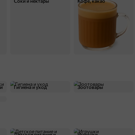
Соки и нектары
Кофе, какао
В корзину
5
ки
Гигиена и уход
Зоотовары
256 ₽
200 г
«ETRE», чай Royal Ceylon черный цейлонский отборный, 100 пакетиков, 200 г
В корзину
Детское питание и
Игрушки