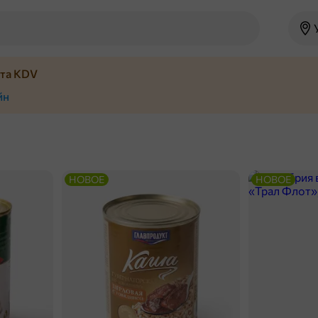
йта KDV
йн
НОВОЕ
НОВОЕ