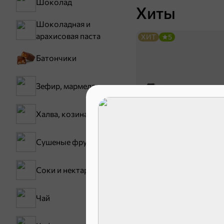
Шоколад
Хиты
Шоколадная и
арахисовая паста
ХИТ
5
Батончики
Зефир, мармелад
Халва, козинаки
Сушеные фрукты
17,5 ₽
Соки и нектары
Батончик «Чио Рио», 30 г
В корзину
Чай