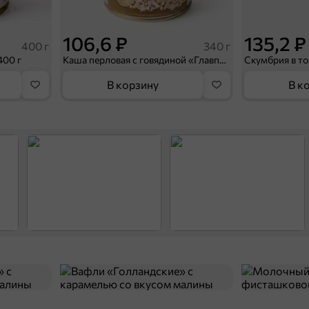
106,6 ₽
135,2 ₽
400 г
340 г
400 г
Каша перловая с говядиной «Главпродукт», 340 г
В корзину
В к