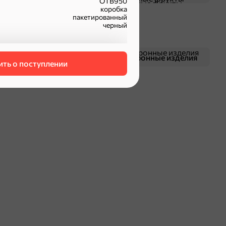
ОТВ950
Чипсы и попкорн
Сушеные фрукты
коробка
пакетированный
черный
Смеси для десертов,
Макаронные изделия
ть о поступлении
специи, приправы
оделиться