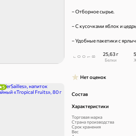
 десерты
– Отборное сырье.
Ирис, гематоген
Печенье
– С кусочками яблок и цедр
Торты, рулеты, кексы
Вафли
– Удобные пакетики с ярлы
Пряники
Круассаны
25,63 г
5
В
00
г
1
Белки
Нет оценок
5
Состав
Халва, козинаки
Характеристики
Торговая марка
ехи
Страна производства
Срок хранения
Вес