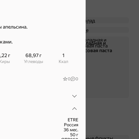
Батончики
Шоколад
ы апельсина.
Крекер
Драже
чками.
Жевательная резинка
Шоколадная и
арахисовая паста
,22 г
68,97 г
1
Жиры
Углеводы
ккал
0
0
ETRE
Россия
36 мес.
50 г