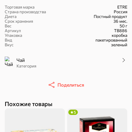
Торговая марка
ETRE
Страна производства
Россия
Диета
Постный продукт
Срок хранения
36 мес.
Вес
50 г
Артикул
ТВ886
51,7 ₽
Упаковка
коробка
Вид
пакетированный
30,2 ₽
41,4 ₽
7,2 ₽
70 г
36 г
Вкус
зеленый
«Strike», мармелад «Зелёная рулетка», 70 г
«Nut&Go», батончик с миндалём, пеканом, карамелью, морской солью, 36 г
В корзину
В корзину
В корзин
Чай
Категория
Сладости и десерты
Поделиться
Конфеты
Ирис, гематоген
Печенье
Похожие товары
5
Батончики
Шоколад
Зефир, мармелад