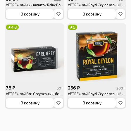
Тараллини
Халва, козинаки
«ETRE», чайный напиток Relax Ромашка, 25 пакетиков, 32,5 г
«ETRE», чай Royal Ceylon черный цейлонский отборный, 25 пакетиков, 50 г
В корзину
В корзину
Снеки и орехи
4,8
5
Семечки
Сухарики и
Орехи, мясо,
гренки
рыба
Чипсы и попкорн
Сушеные фрукты
78 ₽
256 ₽
50 г
200 г
Бакалея
«ETRE», чай Earl Grey черный, бергамот, 25 пакетиков, 50 г
«ETRE», чай Royal Ceylon черный цейлонский отборный, 100 пакетиков, 200 г
В корзину
В корзину
Мука
Соусы, кетчупы,
Оливковое
майонезы
масло, оливки,
маслины
Смеси для
Макаронные
Сухие завтраки
десертов, специи,
изделия