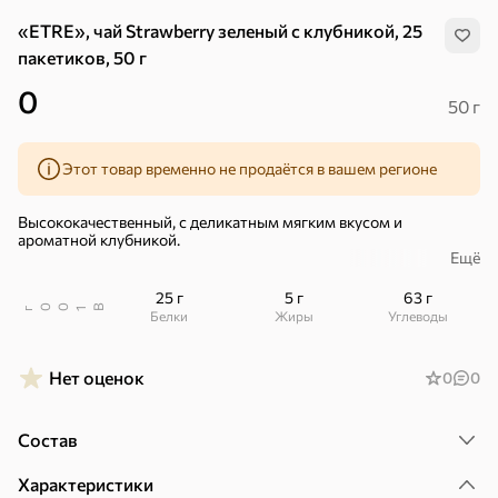
«ETRE», чай Strawberry зеленый с клубникой, 25
пакетиков, 50 г
0
50 г
Этот товар временно не продаётся в вашем регионе
Высококачественный, с деликатным мягким вкусом и
ароматной клубникой.
Ещё
– Отборное сырье: целые верхние (1, 2, 3-й) листочки чайного
куста.
25 г
5 г
63 г
В
00
г
1
Белки
Жиры
Углеводы
– С измельченной клубникой.
– Сохраняем витамины и минералы.
Нет оценок
0
0
– 100% натуральный.
Хиты
Все
В чашке зеленого чая столько же витамина С, сколько в шести
Состав
яблоках.
4,9
4,3
5
ХИТ
ХИТ
ХИТ
Характеристики
25 пакетиков.