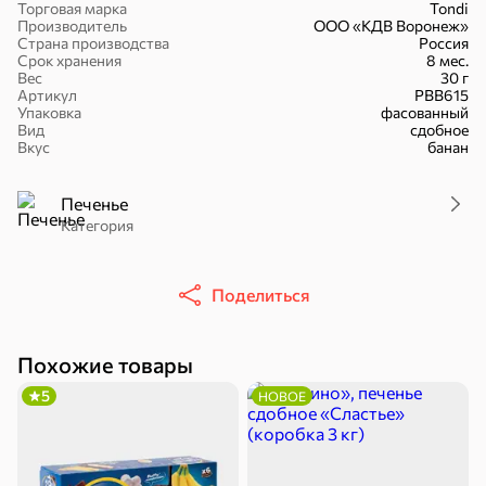
Торговая марка
Tondi
Производитель
ООО «КДВ Воронеж»
Страна производства
Россия
Срок хранения
8 мес.
Вес
30 г
Артикул
РВВ615
Упаковка
фасованный
16,7 ₽
Вид
сдобное
Вкус
банан
17,5 ₽
9,4 ₽
14,2 ₽
30 г
20 г
Батончик «Чио Рио», 30 г
Батончик «Бон-Тайм», 20 г
Печенье
В корзину
В корзину
В корзин
Категория
Сладости и десерты
Поделиться
Конфеты
Ирис, гематоген
Печенье
Похожие товары
5
НОВОЕ
Батончики
Шоколад
Зефир, мармелад