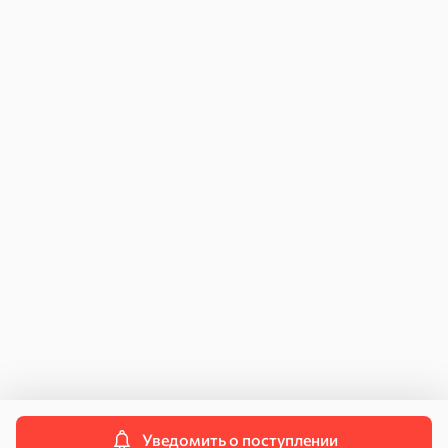
Оплата заказов
Как купить
Возврат и обмен
Для юридических лиц
Инструкция по подключению к ЧЗ
Договор поставки
Персональные данные
Политика конфиденциальности
Пользовательское соглашение
Согласие на передачу данных
Контакты
Свяжитесь с нами
info@kdvonline.ru
Служба поддержки
8 800 250-55-55
Уведомить о поступлении
© 2026 OOO «КДВ ГРУПП»