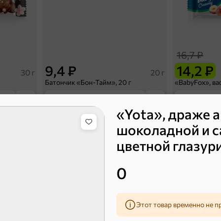
16,7 ₽
9,4 ₽
14,2 ₽
30 г
20 г
Батончик «Бон-Тайм», 20 г
В корзину
В к
«Yota», драже а
шоколадной и с
 десерты
цветной глазури
Ирис, гематоген
Печенье
0
Торты, рулеты, кексы
Вафли
Этот товар временно не п