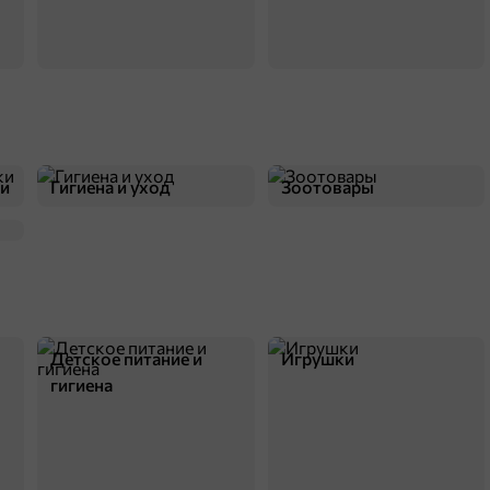
ки
Гигиена и уход
Зоотовары
Детское питание и
Игрушки
гигиена