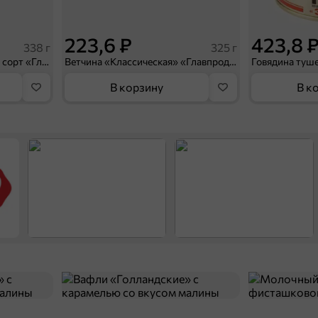
223,6 ₽
423,8 
338 г
325 г
Свинина тушеная, высший сорт «Главпродукт», 338 г
Ветчина «Классическая» «Главпродукт», 325 г
В корзину
В к