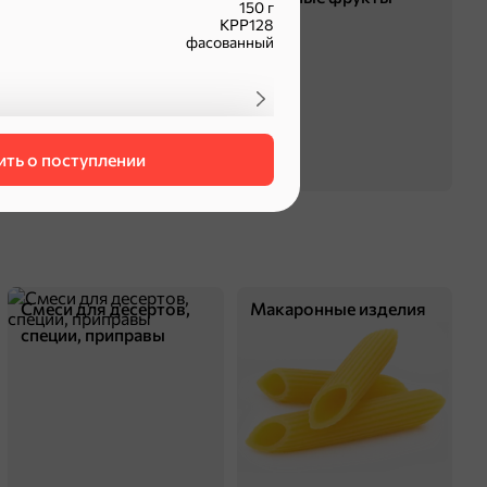
150 г
КРР128
фасованный
ть о поступлении
оделиться
Смеси для десертов,
Макаронные изделия
специи, приправы