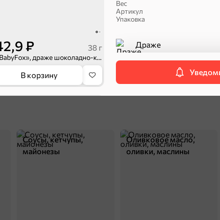
Вес
Артикул
Упаковка
42,9 ₽
Драже
38 г
Категория
«BabyFox», драже шоколадно-карамельные хрустящие шарики, 38 г
Уведоми
В корзину
П
4
Соусы, кетчупы,
Оливковое масло,
майонезы
оливки, маслины
172,9 ₽
180 г