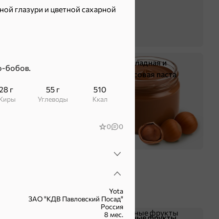
ой глазури и цветной сахарной
Жевательная резинка
Шоколадная и
о-бобов.
арахисовая паста
28 г
55 г
510
Жиры
Углеводы
ккал
0
0
Yota
ЗАО "КДВ Павловский Посад"
Россия
8 мес.
Чипсы и попкорн
Сушеные фрукты