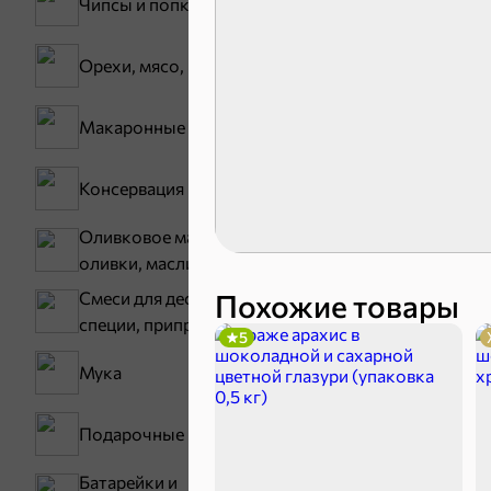
Чипсы и попкорн
Орехи, мясо, рыба
Макаронные изделия
Карамель
Консервация
Оливковое масло,
оливки, маслины
Смеси для десертов,
Похожие товары
специи, приправы
5
Тараллини
Мука
Снеки и ор
Подарочные пакеты
Батарейки и
Семечки