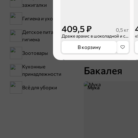
зажигалки
Гигиена и уход
409,5 ₽
0,5 кг
Детское питание и
Драже арахис в шоколадной и сахарной цветной глазури (упаковка 0,5 кг)
гигиена
В корзину
Зоотовары
НОВОЕ
Кухонные
Бакалея
принадлежности
Мука
Всё для уборки
50,7 ₽
40 г