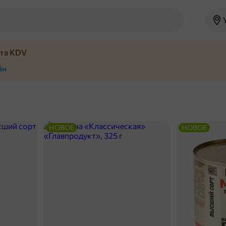
йта KDV
йн
НОВОЕ
НОВОЕ