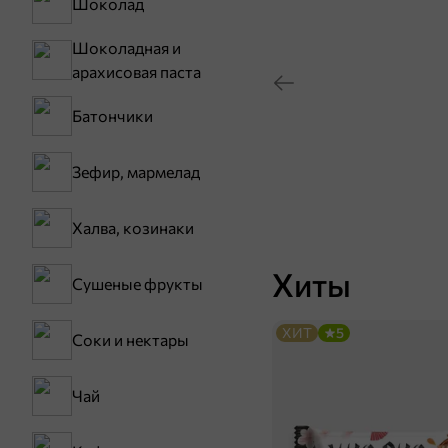
Шоколад
Шоколадная и
арахисовая паста
Батончики
Зефир, мармелад
Халва, козинаки
Хиты
Сушеные фрукты
ХИТ
5
Соки и нектары
Чай