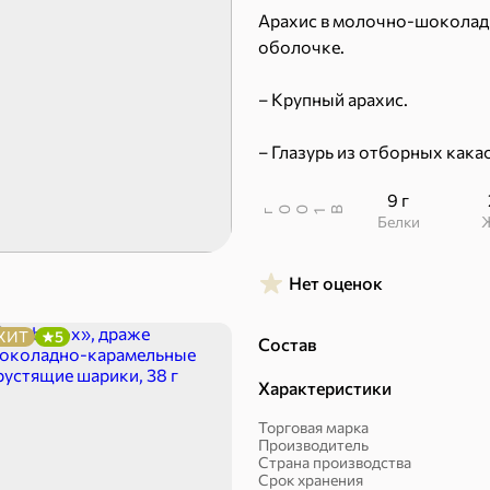
Арахис в молочно-шоколадн
оболочке.
– Крупный арахис.
Пряники
Круассаны
– Глазурь из отборных кака
9 г
В
00
г
1
Белки
Нет оценок
ХИТ
5
Состав
Халва, козинаки
Характеристики
ехи
Торговая марка
Производитель
Страна производства
Срок хранения
Сухарики и гренки
Орехи, мясо, рыба