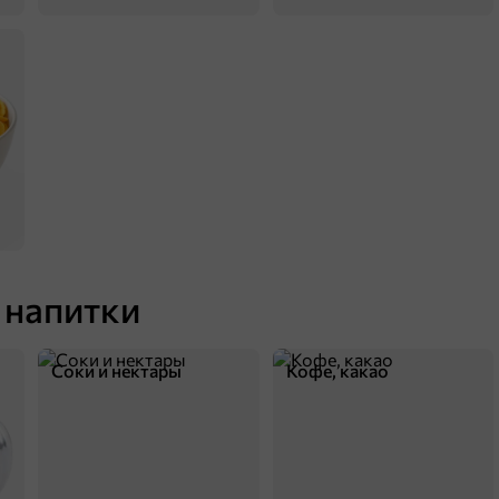
Драже вафля в молочно-шоколадной глазури, 180 г
В корзину
 напитки
38,3 ₽
Соки и нектары
Кофе, какао
40 г
«Strike», драже арахис в молочно-шоколадной и сахарной глазури, 40 г
В корзину