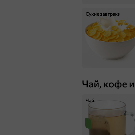
Драже миндаль в цветной глазури с малиной и черникой, 40 г
Сухие завтраки
В корзину
4
Чай, кофе и
40,3 ₽
Чай
40 г
«Strike», драже «Вафельный микс» дыня/банан, 40 г
В корзину