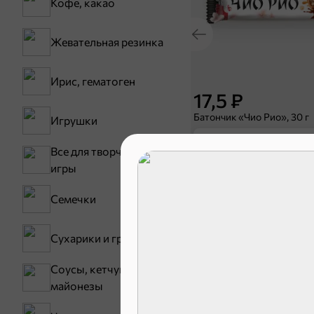
Кофе, какао
Жевательная резинка
Ирис, гематоген
17,5 ₽
Батончик «Чио Рио», 30 г
Игрушки
В корзину
Все для творчества,
игры
Сладости и
Семечки
Конфеты
Сухарики и гренки
Зефир, мармелад
Соусы, кетчупы,
майонезы