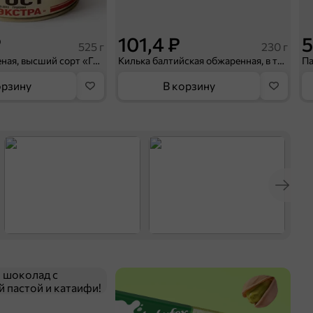
₽
101,4 ₽
5
525 г
230 г
Говядина тушеная, высший сорт «Главпродукт», 525 г
Килька балтийская обжаренная, в томатном соусе «Главпродукт», 230 г
орзину
В корзину