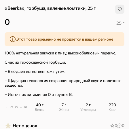
«Beerka», горбуша, вяленые ломтики, 25 г
0
25 г
Этот товар временно не продаётся в вашем регионе
100% натуральная закуска к пиву, высокобелковый перекус.
Снек из тихоокеанской горбуши.
– Высушен естественным путем.
– Щадящая технология сохраняет природный вкус и полезные
вещества.
– Источник витаминов D и группы B.
40 г
7 г
2 г
220
В
00
г
1
Хиты
Белки
Жиры
Углеводы
ккал
Все
5
4,8
5
ХИТ
ХИТ
ХИТ
Нет оценок
0
0