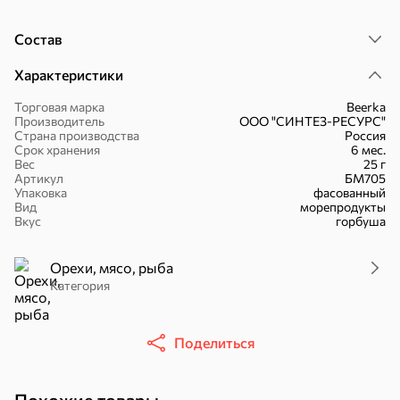
Состав
Характеристики
16,7 ₽
Торговая марка
Beerka
Производитель
ООО "СИНТЕЗ-РЕСУРС"
17,5 ₽
9,4 ₽
14,2 ₽
30 г
20 г
Страна производства
Россия
Батончик «Чио Рио», 30 г
Батончик «Бон-Тайм», 20 г
Срок хранения
6 мес.
Вес
25 г
В корзину
В корзину
В корзин
Артикул
БМ705
Упаковка
фасованный
Вид
морепродукты
Вкус
горбуша
Сладости и десерты
Конфеты
Ирис, гематоген
Печенье
Орехи, мясо, рыба
Категория
Батончики
Шоколад
Зефир, мармелад
Поделиться
Торты, рулеты,
Вафли
Крекер
кексы
Драже
Карамель
Пряники