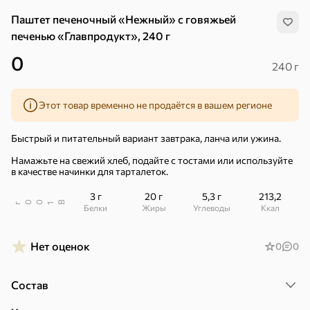
Паштет печеночный «Нежный» с говяжьей
печенью «Главпродукт», 240 г
0
240 г
Этот товар временно не продаётся в вашем регионе
Быстрый и питательный вариант завтрака, ланча или ужина.
Намажьте на свежий хлеб, подайте с тостами или используйте
в качестве начинки для тарталеток.
3 г
20 г
5,3 г
213,2
В
00
г
1
Белки
Жиры
Углеводы
ккал
Нет оценок
0
0
Хиты
Все
Состав
5
4,8
5
ХИТ
ХИТ
ХИТ