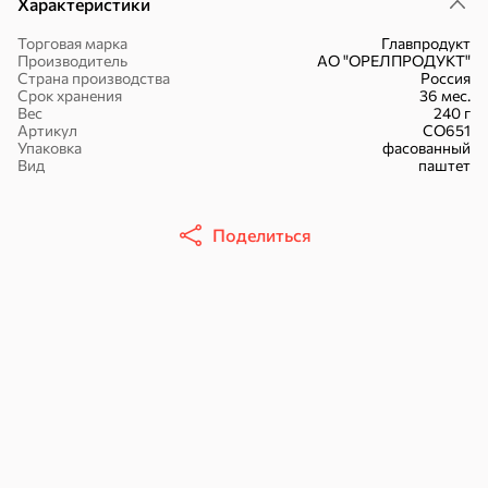
Характеристики
Торговая марка
Главпродукт
Производитель
АО "ОРЕЛПРОДУКТ"
Страна производства
Россия
Срок хранения
36 мес.
Вес
240 г
16,7 ₽
Артикул
СО651
Упаковка
фасованный
17,5 ₽
9,4 ₽
14,2 ₽
30 г
20 г
Вид
паштет
Батончик «Чио Рио», 30 г
Батончик «Бон-Тайм», 20 г
В корзину
В корзину
В корзин
Поделиться
Сладости и десерты
Конфеты
Ирис, гематоген
Печенье
Батончики
Шоколад
Зефир, мармелад