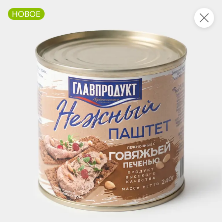
НОВОЕ
Это новая версия сайта KDV
Вернуть старый дизайн
Новинки
Все
НОВОЕ
НОВОЕ
НОВОЕ
156 ₽
205,4 ₽
37,9 ₽
141,7 ₽
325 г
95 г
Свинина тушеная Экстра «Главпродукт», 325 г
Паштет печеночный нежный с куриной печенью «Главпродукт», 95 г
В корзину
В корзину
В корзин