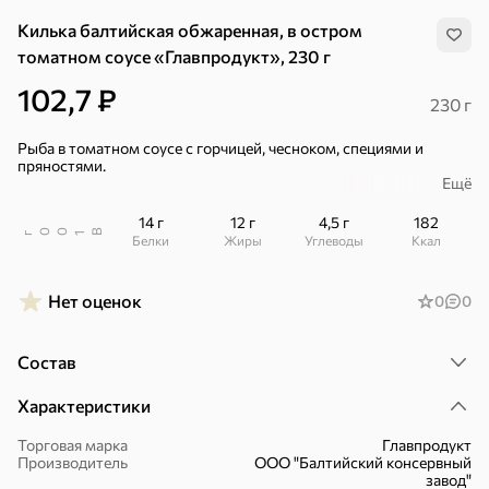
Килька балтийская обжаренная, в остром
томатном соусе «Главпродукт», 230 г
102,7 ₽
230 г
Рыба в томатном соусе с горчицей, чесноком, специями и
пряностями.
Ещё
Килька готовится по традиционному рецепту, что позволяет
сохранить все полезные свойства рыбы и ее насыщенный вкус.
14 г
12 г
4,5 г
182
В
00
г
1
Белки
Жиры
Углеводы
ккал
Такая рыбка хорошо сочетается с гарнирами, ее можно
добавить в салат, суп, вторые блюда, положить на бутерброд.
Нет оценок
0
0
– Натуральные ингредиенты.
– Сделано по ГОСТу.
Состав
Характеристики
Хиты
Все
Торговая марка
Главпродукт
Производитель
ООО "Балтийский консервный
5
4,8
5
ХИТ
ХИТ
ХИТ
завод"