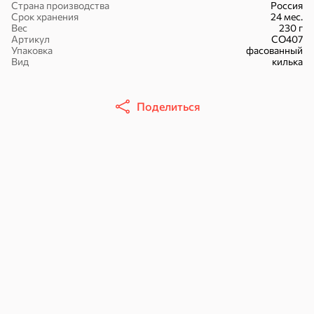
Страна производства
Россия
Срок хранения
24 мес.
Вес
230 г
Артикул
СО407
Упаковка
фасованный
Вид
килька
16,7 ₽
17,5 ₽
9,4 ₽
14,2 ₽
30 г
20 г
Поделиться
Батончик «Чио Рио», 30 г
Батончик «Бон-Тайм», 20 г
В корзину
В корзину
В корзин
Сладости и десерты
Конфеты
Ирис, гематоген
Печенье
Батончики
Шоколад
Зефир, мармелад
Торты, рулеты,
Вафли
Крекер
кексы
Драже
Карамель
Пряники