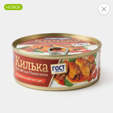
НОВОЕ
Это новая версия сайта KDV
Вернуть старый дизайн
Новинки
Все
5
4,6
НОВОЕ
НОВОЕ
ХИТ
197,6 ₽
223,6 ₽
67,6 ₽
0,5 кг
325 г
Конфета «Шантарель» (упаковка 0,5 кг)
Ветчина «Классическая» «Главпродукт», 325 г
В корзину
В корзину
В корзин