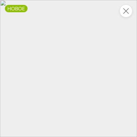
НОВОЕ
Это новая версия сайта KDV
Вернуть старый дизайн
Новинки
Все
5
НОВОЕ
НОВОЕ
НОВОЕ
1 312,35 ₽
42,9 ₽
37,9 ₽
1 111,5 ₽
240 г
95 г
Паштет с печенью индейки «Товарищ Мясофф», 240 г
Паштет печеночный нежный с печенью индейки «Главпродукт», 95 г
В корзину
В корзину
В корзин