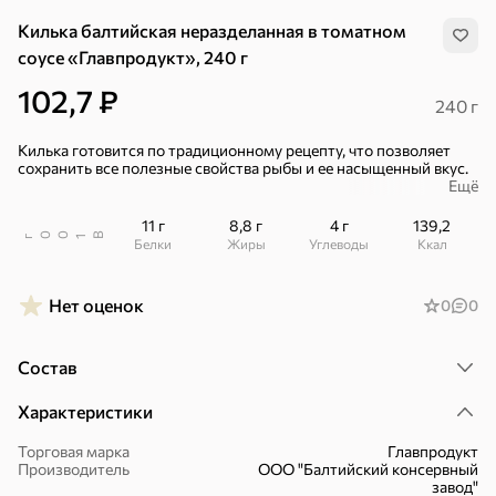
Килька балтийская неразделанная в томатном
соусе «Главпродукт», 240 г
102,7 ₽
240 г
Килька готовится по традиционному рецепту, что позволяет
сохранить все полезные свойства рыбы и ее насыщенный вкус.
Ещё
Такая рыбка хорошо сочетается с гарнирами, ее можно
добавить в салат, суп, вторые блюда, положить на бутерброд.
11 г
8,8 г
4 г
139,2
В
00
г
1
Белки
Жиры
Углеводы
ккал
– Натуральные ингредиенты.
– Сделано по ГОСТу.
Нет оценок
0
0
Состав
Характеристики
Хиты
Все
Торговая марка
Главпродукт
Производитель
ООО "Балтийский консервный
5
4,8
5
ХИТ
ХИТ
ХИТ
завод"