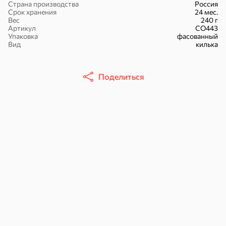
Страна производства
Россия
Срок хранения
24 мес.
Вес
240 г
Артикул
СО443
Упаковка
фасованный
Вид
килька
16,7 ₽
17,5 ₽
9,4 ₽
14,2 ₽
30 г
20 г
Поделиться
Батончик «Чио Рио», 30 г
Батончик «Бон-Тайм», 20 г
В корзину
В корзину
В корзин
Сладости и десерты
Конфеты
Ирис, гематоген
Печенье
Батончики
Шоколад
Зефир, мармелад
Торты, рулеты,
Вафли
Крекер
кексы