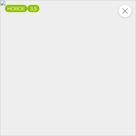
НОВОЕ
3,5
Это новая версия сайта KDV
Вернуть старый дизайн
Новинки
Все
НОВОЕ
НОВОЕ
НОВОЕ
1 312,35 ₽
137,8 ₽
63,7 ₽
1 111,5 ₽
240 г
100 г
Сардина атлантическая в томатном соусе «Трал Флот», 240 г
Паштет печеночный со сливочным маслом «Главпродукт», 100 г
В корзину
В корзину
В корзин