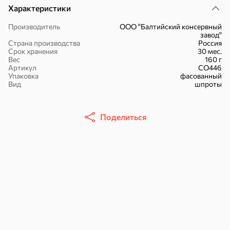
Характеристики
Производитель
ООО "Балтийский консервный
завод"
Страна производства
Россия
Срок хранения
30 мес.
51,7 ₽
Вес
160 г
Артикул
СО446
30,2 ₽
41,4 ₽
7,2 ₽
70 г
36 г
Упаковка
фасованный
«Strike», мармелад «Зелёная рулетка», 70 г
«Nut&Go», батончик с миндалём, пеканом, карамелью, морской солью, 36 г
Вид
шпроты
В корзину
В корзину
В корзин
Поделиться
Сладости и десерты
Конфеты
Ирис, гематоген
Печенье
Батончики
Шоколад
Зефир, мармелад