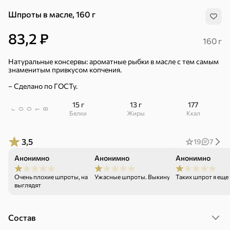
Шпроты в масле, 160 г
83,2 ₽
160 г
Натуральные консервы: ароматные рыбки в масле с тем самым
знаменитым привкусом копчения.
– Сделано по ГОСТу.
15 г
13 г
177
В
00
г
1
Белки
Жиры
ккал
3,5
19
7
Анонимно
Анонимно
Анонимно
06.07.26
30.06.26
Очень плохие шпроты, на вид просто жутко
Таких шпрот я еще 
Ужасные шпроты. Выкинула все банки .
выглядят
Хиты
Все
Состав
4,9
4,3
5
ХИТ
ХИТ
ХИТ