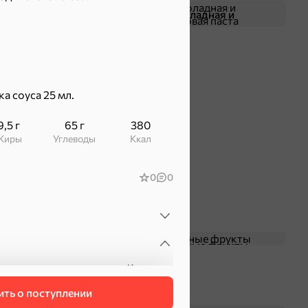
Жевательная резинка
Шоколадная и
арахисовая паста
ка соуса 25 мл.
9,5 г
65 г
380
Жиры
Углеводы
ккал
0
0
Чипсы и попкорн
Сушеные фрукты
Кириешки
ООО "КДВ Воронеж"
Россия
ть о поступлении
5 мес.