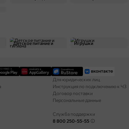
Детское питание и
Игрушки
38,1 ₽
75 г
гигиена
«Кириешки Maxi», сухарики со вкусом «Ростбиф» и с соусом терияки «Calve», 75 г
В корзину
Для юридических лиц
а
Инструкция по подключению к ЧЗ
Договор поставки
Персональные данные
Служба поддержки
8 800 250-55-55