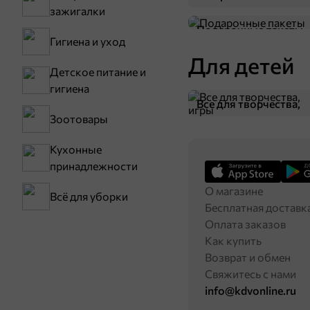
зажигалки
Подарочные пакеты
Гигиена и уход
Для детей
Детское питание и
гигиена
Все для творчества,
26,4 ₽
Зоотовары
50 г
игры
«Кириешки Baguet», cухарики со вкусом болоньезе, 50 г
Кухонные
В корзину
принадлежности
О магазине
Всё для уборки
Бесплатная доставк
Оплата заказов
Как купить
Возврат и обмен
Свяжитесь с нами
info@kdvonline.ru