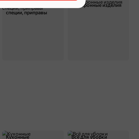
70 г
Смеси для десертов,
Макаронные изделия
РВС650
фасованный
специи, приправы
гренки
оделиться
Кухонные
Всё для уборки