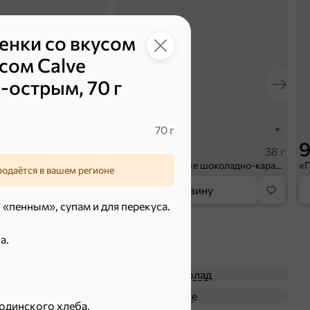
енки со вкусом
сом Calve
-острым, 70 г
70 г
42,9 ₽
9
10 г
38 г
«Галерея вкусов», разрыхлитель теста, 10 г
«BabyFox», драже шоколадно-карамельные хрустящие шарики, 38 г
родаётся в вашем регионе
орзину
В корзину
«пенным», супам и для перекуса.
а.
Батончики
Шоколад
Крекер
Драже
одинского хлеба.