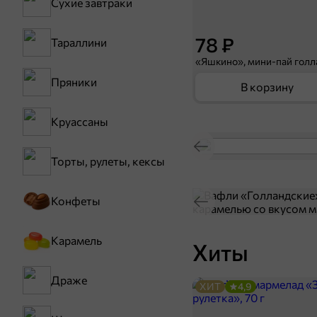
Сухие завтраки
78 ₽
Тараллини
Пряники
В корзину
Круассаны
Торты, рулеты, кексы
Конфеты
Карамель
Хиты
Драже
ХИТ
4,9