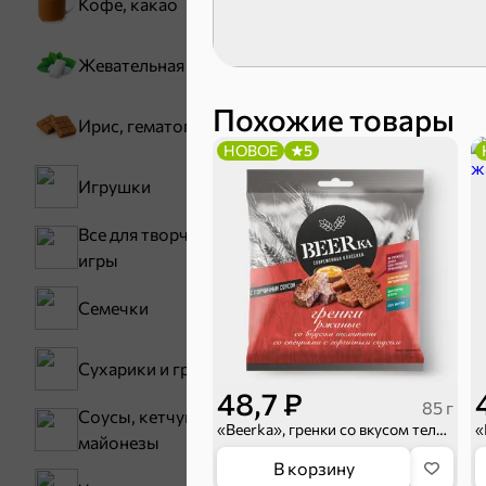
Кофе, какао
Карамель
Жевательная резинка
Тараллини
Похожие товары
Ирис, гематоген
НОВОЕ
5
Игрушки
Все для творчества,
игры
Семечки
Снеки и ор
Сухарики и гренки
Семечки
48,7 ₽
85 г
Соусы, кетчупы,
«Beerka», гренки со вкусом телятины и горчичным соусом Calve, 85 г
Бакалея
майонезы
В корзину