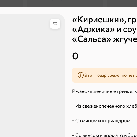
«Кириешки», гр
«Аджика» и соу
«Сальса» жгуче
0
43,7 ₽
7,2 ₽
70 г
40 г
«Strike», мармелад «Зелёная рулетка», 70 г
«Хрустящий картофель», чипсы с солью, произведены из свежего картофеля, 40 г
Этот товар временно не п
В корзину
В к
Ржано-пшеничные гренки: к 
 десерты
- Из свежеиспеченного хлеб
- С тмином и кориандром.
Ирис, гематоген
Печенье
Торты, рулеты, кексы
Вафли
- Со вкусом и ароматом бор