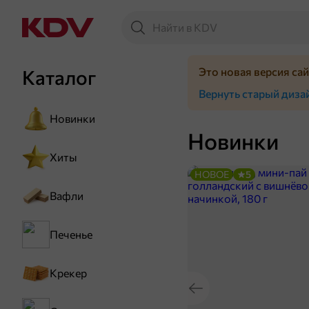
Это новая версия са
Каталог
Вернуть старый диза
Новинки
Новинки
Хиты
НОВОЕ
5
Вафли
Печенье
Крекер