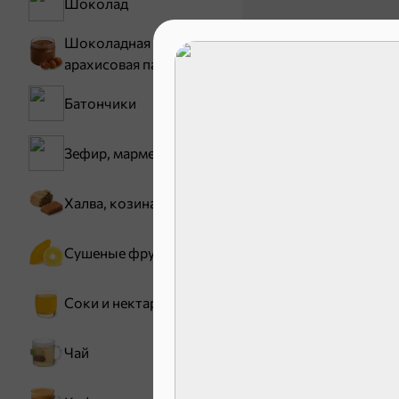
Шоколад
Шоколадная и
арахисовая паста
Батончики
Зефир, мармелад
30,2 ₽
Халва, козинаки
В корзину
Сушеные фрукты
Соки и нектары
Сладости и
Чай
Конфеты
Зефир, мармелад