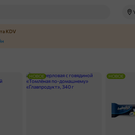
йта KDV
йн
НОВОЕ
НОВОЕ