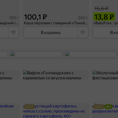
15,6 ₽
100,1 ₽
13,8 ₽
180 г
340 г
«Яшкино», мини-пай голландский с вишнёвой начинкой, 180 г
Каша перловая с говядиной «Томлёная по-домашнему» «Главпродукт», 340 г
В корзину
В к
ХИТ
ХИТ
5