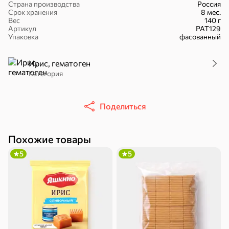
Страна производства
Россия
Срок хранения
8 мес.
Вес
140 г
Артикул
РАТ129
Упаковка
фасованный
16,7 ₽
Ирис, гематоген
17,5 ₽
9,4 ₽
14,2 ₽
30 г
20 г
Категория
Батончик «Чио Рио», 30 г
Батончик «Бон-Тайм», 20 г
В корзину
В корзину
В корзин
Поделиться
Сладости и десерты
Похожие товары
Конфеты
Ирис, гематоген
Печенье
5
5
Батончики
Шоколад
Зефир, мармелад
Торты, рулеты,
Вафли
Крекер
кексы
Драже
Карамель
Пряники