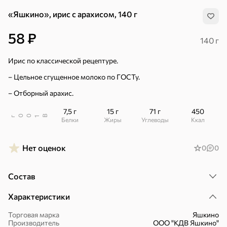
«Яшкино», ирис с арахисом, 140 г
58 ₽
140 г
Ирис по классической рецептуре.
– Цельное сгущенное молоко по ГОСТу.
– Отборный арахис.
7,5 г
15 г
71 г
450
В
00
г
1
Белки
Жиры
Углеводы
ккал
Нет оценок
0
0
Состав
Хиты
Все
Характеристики
Торговая марка
Яшкино
5
4,8
5
ХИТ
ХИТ
ХИТ
Производитель
ООО "КДВ Яшкино"