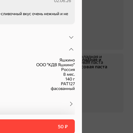
02.06.26
-сливочный вкус очень нежный и не
Жевательная резинка
Шоколадная и
Яшкино
ООО "КДВ Яшкино"
арахисовая паста
Россия
8 мес.
140 г
РАТ127
фасованный
50 ₽
оделиться