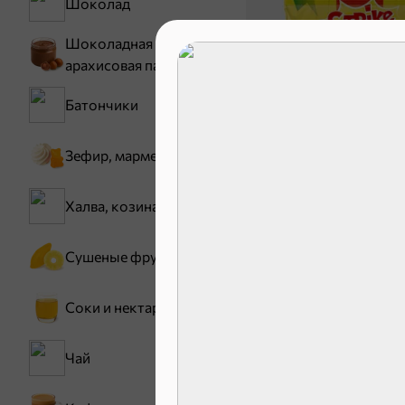
Шоколад
Шоколадная и
арахисовая паста
Батончики
Зефир, мармелад
30,2 ₽
Халва, козинаки
В корзину
Сушеные фрукты
Соки и нектары
Сладости и
Чай
Конфеты
Зефир, мармелад