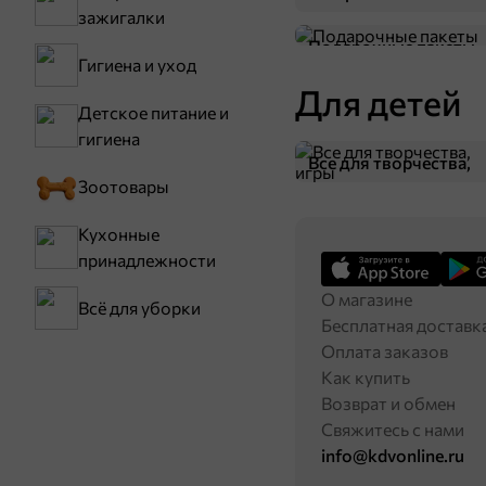
зажигалки
Подарочные пакеты
Гигиена и уход
Для детей
Детское питание и
гигиена
Все для творчества,
Зоотовары
игры
Кухонные
принадлежности
О магазине
Всё для уборки
Бесплатная доставк
Оплата заказов
Как купить
Возврат и обмен
Свяжитесь с нами
info@kdvonline.ru