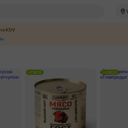
йта KDV
йн
НОВОЕ
НОВОЕ