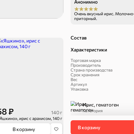
Анонимно
Очень вкусный ирис. Молочно
приторный.
Состав
Характеристики
Пряники
Круассаны
Торговая марка
Производитель
Страна производства
Срок хранения
Вес
Артикул
Упаковка
Ирис, гематоген
58 ₽
Категория
140 г
Яшкино», ирис с арахисом, 140 г
Халва, козинаки
В корзину
В корзину
П