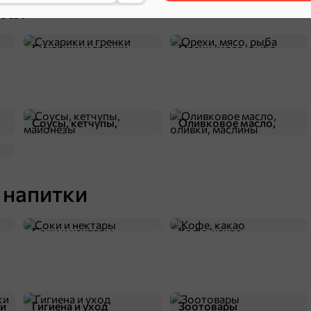
ехи
Сухарики и гренки
Орехи, мясо, рыба
Соусы, кетчупы,
Оливковое масло,
майонезы
оливки, маслины
 напитки
Соки и нектары
Кофе, какао
ки
Гигиена и уход
Зоотовары