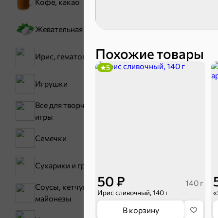
Кофе, какао
Жевательная резинка
Похожие товары
Ирис, гематоген
5
Игрушки
Карамель
Все для творчества,
игры
Семечки
Сухарики и гренки
50 ₽
140 г
Соусы, кетчупы,
Ирис сливочный, 140 г
«
майонезы
Тараллини
В корзину