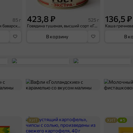
423,8 ₽
136,5 ₽
85 г
525 г
«Beerka», гренки cо вкусом баварских колбасок и кетчупом Сalve, 85 г
Говядина тушеная, высший сорт «Главпродукт», 525 г
В корзину
В к
ХИТ
ХИТ
5