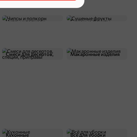
Чипсы и попкорн
Сушеные фрукты
Смеси для десертов,
Макаронные изделия
специи, приправы
Кухонные
Всё для уборки