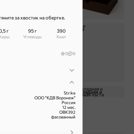
яните за хвостик на обертке.
Крекер
Драже
0,5 г
95 г
390
Жиры
Углеводы
ккал
0
0
Жевательная резинка
Шоколадная и
Strike
ООО "КДВ Воронеж"
арахисовая паста
Россия
12 мес.
ОВК392
фасованный