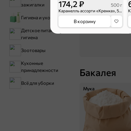
174,2 ₽
зажигалки
Семечки
500 г
Карамелль ассорти «Кремка», 500 г
Гигиена и уход
В корзину
Детское питание и
5
гигиена
Зоотовары
Кухонные
Бакалея
принадлежности
Всё для уборки
Мука
29,5 ₽
70 г
Карамель «Кремка» с кофе, 70 г
В корзину