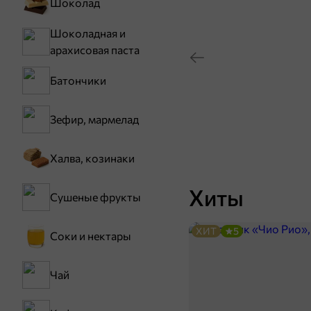
Шоколад
Шоколадная и
арахисовая паста
Батончики
Зефир, мармелад
Халва, козинаки
Хиты
Сушеные фрукты
ХИТ
5
Соки и нектары
Чай