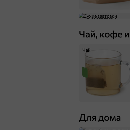
5
Сухие завтраки
Чай, кофе и
Чай
349,7 ₽
1 кг
Карамель «Кремка» с морской солью (упаковка 1 кг)
В корзину
Для дома