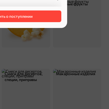
Чипсы и попкорн
Сушеные фрукты
ть о поступлении
оделиться
Смеси для десертов,
Макаронные изделия
специи, приправы