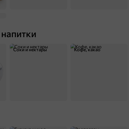
4,6
 напитки
Соки и нектары
Кофе, какао
349,7 ₽
1 кг
Карамель «Кремка» со вкусом клубники и сливок (упаковка 1 кг)
В корзину