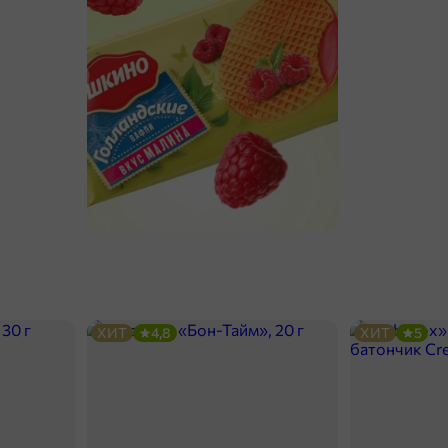
ХИТ
4,8
ХИТ
5