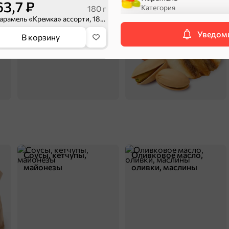
63,7 ₽
Категория
Сухарики и гренки
Орехи, мясо, рыба
180 г
Карамель «Кремка» ассорти, 180 г
Уведоми
В корзину
П
4,6
Соусы, кетчупы,
Оливковое масло,
майонезы
оливки, маслины
312 ₽
1 кг
Карамель «Солярики» (упаковка 1 кг)
В корзину