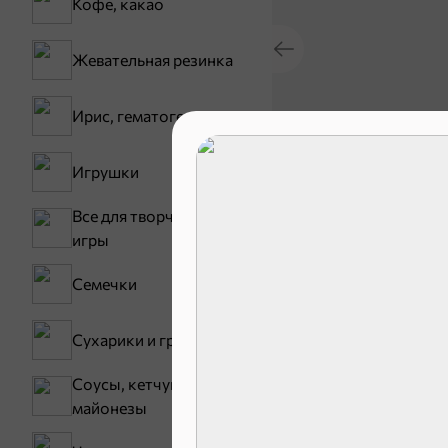
Кофе, какао
Жевательная резинка
Ирис, гематоген
17,5 ₽
Батончик «Чио Рио», 30 г
Игрушки
В корзину
Все для творчества,
игры
Сладости и
Семечки
Конфеты
Сухарики и гренки
Соусы, кетчупы,
майонезы