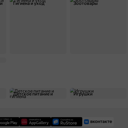
ки
Гигиена и уход
Зоотовары
Детское питание и
Игрушки
гигиена