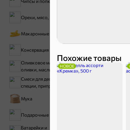
Чипсы и попкорн
Орехи, мясо, рыба
Зефир, мармелад
Макаронные изделия
Консервация
Похожие товары
Оливковое масло,
НОВОЕ
оливки, маслины
Смеси для десертов,
специи, приправы
Карамель
Мука
Тараллини
Подарочные пакеты
Снеки и ор
Батарейки и