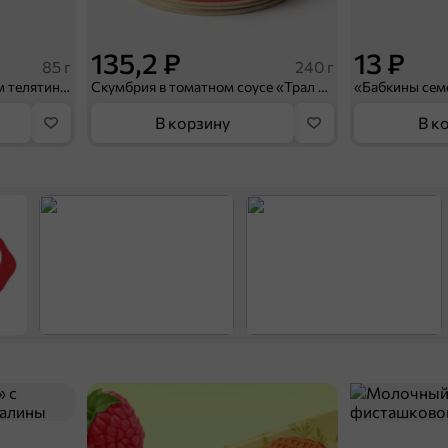
135,2 ₽
13 ₽
85 г
240 г
«Beerka», гренки со вкусом телятины и горчичным соусом Calve, 85 г
Скумбрия в томатном соусе «Трал Флот», 240 г
В корзину
В к