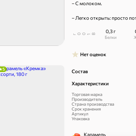
– С молоком.
– Легко открыть: просто пот
Торты, рулеты, кексы
Вафли
0,3 г
В
00
г
1
Белки
Нет оценок
5
Состав
Характеристики
Пряники
Круассаны
Торговая марка
Производитель
Страна производства
Халва, козинаки
Срок хранения
Артикул
Упаковка
ехи
Карамель