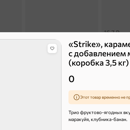
16,7 ₽
9,4 ₽
14,2 ₽
«Strike», карам
30 г
20 г
Батончик «Бон-Тайм», 20 г
с добавлением
В корзину
В к
(коробка 3,5 кг)
0
 десерты
Ирис, гематоген
Печенье
Этот товар временно не п
Трио фруктово-ягодных вку
маракуйя, клубника-банан.