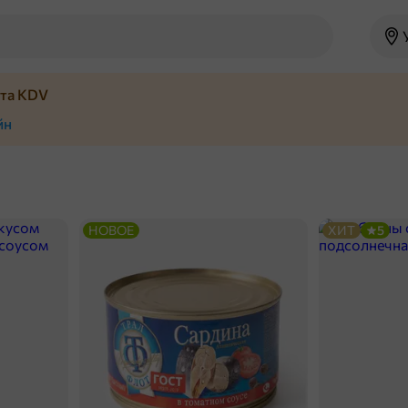
йта KDV
йн
НОВОЕ
ХИТ
5