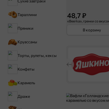
Сухие завтраки
48,7 ₽
Тараллини
Пряники
В корзину
Круассаны
Торты, рулеты, кексы
Конфеты
Карамель
Драже