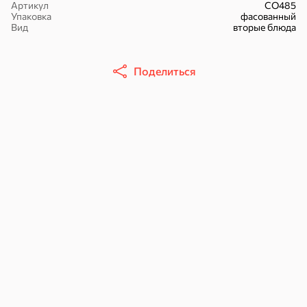
Артикул
СО485
Упаковка
фасованный
Вид
вторые блюда
Поделиться
16,7 ₽
17,5 ₽
9,4 ₽
14,2 ₽
30 г
20 г
Батончик «Чио Рио», 30 г
Батончик «Бон-Тайм», 20 г
В корзину
В корзину
В корзин
Сладости и десерты
Конфеты
Ирис, гематоген
Печенье
Батончики
Шоколад
Зефир, мармелад