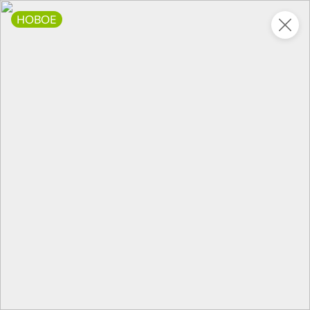
НОВОЕ
Это новая версия сайта KDV
Вернуть старый дизайн
Новинки
Все
НОВОЕ
НОВОЕ
НОВОЕ
205,4 ₽
122,2 ₽
127,4 ₽
325 г
200 г
Свинина тушеная Экстра «Главпродукт», 325 г
Снеки воздушные со вкусом аджики, 200 г
В корзину
В корзину
В корзин