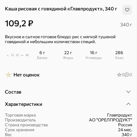
Каша рисовая с говядиной «Главпродукт», 340 г
109,2 ₽
340 г
Вкусное и сытное готовое блюдо: рис с мягкой тушеной
говядиной и небольшим количеством специй.
6 г
22 г
16 г
286
В
00
г
1
Белки
Жиры
Углеводы
ккал
Нет оценок
0
0
Состав
Характеристики
Торговая марка
Главпродукт
Хиты
Все
Производитель
АО "ОРЕЛПРОДУКТ"
Страна производства
Россия
Срок хранения
24 мес.
5
4,8
5
ХИТ
ХИТ
ХИТ
Вес
340 г