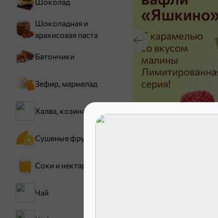
Шоколад
Шоколадная и
арахисовая паста
Батончики
Зефир, мармелад
Халва, козинаки
Хиты
Сушеные фрукты
ХИТ
4,9
Соки и нектары
Чай