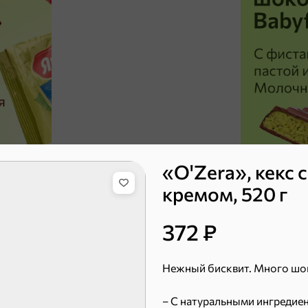
«O'Zera», кекс
кремом, 520 г
372 ₽
ХИТ
4,3
ХИТ
5
Нежный бисквит. Много шо
– С натуральными ингредие