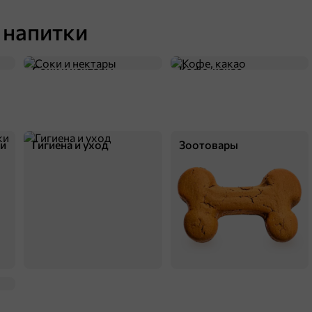
91 ₽
200 г
«Яшкино», рулет бисквитный клубничный со сливками, 200 г
 напитки
В корзину
Соки и нектары
Кофе, какао
5
ки
Гигиена и уход
Зоотовары
91 ₽
200 г
«Яшкино», рулет бисквитный «C варёной сгущёнкой», 200 г
В корзину