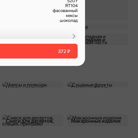
520 г
ЯТ104
фасованный
кексы
шоколад
Крекер
Драже
Жевательная резинка
Шоколадная и
арахисовая паста
372 ₽
оделиться
Чипсы и попкорн
Сушеные фрукты
Смеси для десертов,
Макаронные изделия
специи, приправы