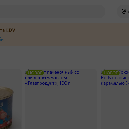
йта KDV
йн
НОВОЕ
НОВОЕ