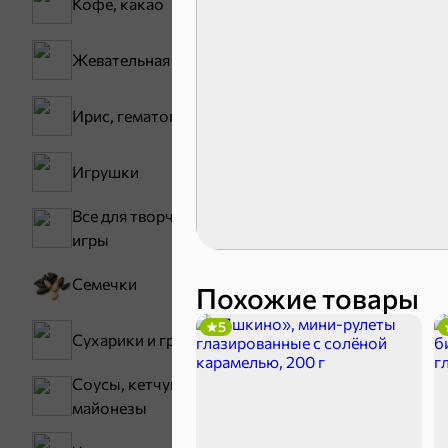
Кофе, какао
Жевательная резинка
Ирис, гематоген
30,2 ₽
Игрушки
В корзину
Все для творчества,
игры
Сладости и
Семечки
Похожие товары
5
Конфеты
Сухарики и гренки
Соусы, кетчупы,
майонезы