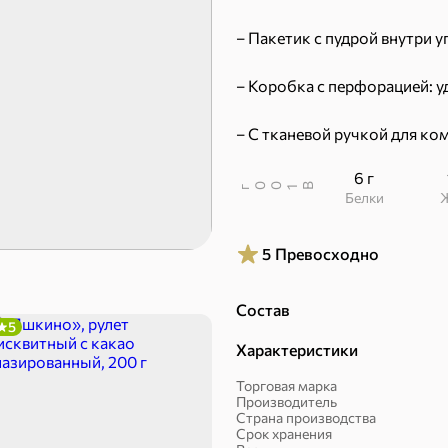
– Пакетик с пудрой внутри у
– Коробка с перфорацией: у
51,7 ₽
– С тканевой ручкой для ко
41,4 ₽
7,2 ₽
70 г
36 г
«Strike», мармелад «Зелёная рулетка», 70 г
«Nut&Go», батончик с миндалём, пеканом, карамелью, морской солью, 36 г
6 г
В
00
г
1
Белки
В корзину
В к
5
Превосходно
 десерты
Состав
5
Ирис, гематоген
Печенье
Характеристики
Торговая марка
Производитель
Страна производства
Срок хранения