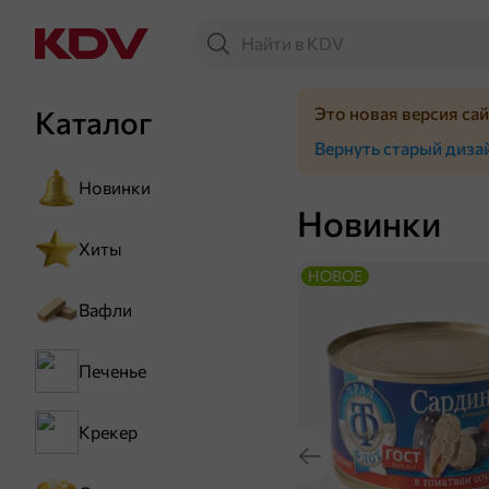
Это новая версия са
Каталог
Вернуть старый диза
Новинки
Новинки
Хиты
НОВОЕ
Вафли
Печенье
Крекер