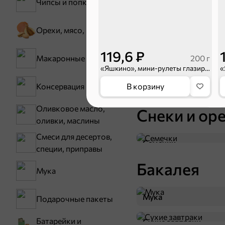
Чипсы и попкорн
Орехи, мясо, рыба
Зефир, мармелад
119,6 ₽
200 г
Макаронные изделия
Карамель
«Яшкино», мини-рулеты глазированные с солёной карамелью, 200 г
В корзину
Консервация
Тараллини
Оливковое масло,
Снеки и ор
5
оливки, маслины
Смеси для десертов,
Семечки
специи, приправы
Бакалея
Мука
Мука
Подарочные пакеты
Батарейки и
Сухие завтраки