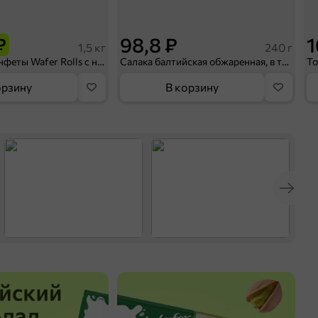
₽
98,8 ₽
1
1,5 кг
240 г
«BabyFox», конфеты Wafer Rolls с начинкой с солёной карамелью (коробка 1,5 кг)
Салака балтийская обжаренная, в томатном соусе «Главпродукт», 240 г
орзину
В корзину