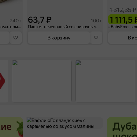
1 312,35 ₽
63,7 ₽
1 111,5 
240 г
100 г
Сардина атлантическая в томатном соусе «Трал Флот», 240 г
Паштет печеночный со сливочным маслом «Главпродукт», 100 г
В корзину
В к