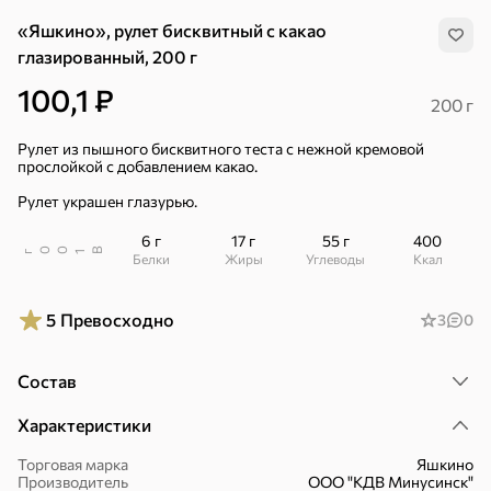
«Яшкино», рулет бисквитный с какао
глазированный, 200 г
100,1 ₽
200 г
Рулет из пышного бисквитного теста с нежной кремовой
прослойкой с добавлением какао.
Рулет украшен глазурью.
6 г
17 г
55 г
400
В
00
г
1
Белки
Жиры
Углеводы
ккал
5
Превосходно
3
0
Состав
Хиты
Все
Характеристики
Торговая марка
Яшкино
4,9
4,3
5
ХИТ
ХИТ
ХИТ
Производитель
ООО "КДВ Минусинск"