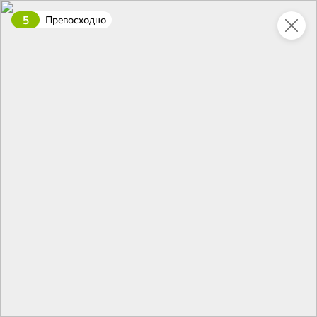
5
Превосходно
Это новая версия сайта KDV
Вернуть старый дизайн
Новинки
Все
НОВОЕ
НОВОЕ
ХИТ
15,6 ₽
84,5 ₽
42,9 ₽
13,8 ₽
95 г
170 г
Паштет с печенью индейки «Главпродукт», 95 г
«Главпродукт», горчица «Ядреная», 170 г
В корзину
В корзину
В корзин