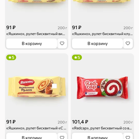
Семечки
Сухарики и
Орехи, мясо,
гренки
рыба
Чипсы и попкорн
Сушеные фрукты
91 ₽
91 ₽
200 г
200 г
«Яшкино», рулет бисквитный вишнёвый, 200 г
«Яшкино», рулет бисквитный клубничный со сливками, 200 г
Бакалея
В корзину
В корзину
Мука
Соусы, кетчупы,
Оливковое
5
5
майонезы
масло, оливки,
маслины
Смеси для
Макаронные
Сухие завтраки
десертов, специи,
изделия
приправы
Чай, кофе и напитки
Чай
Соки и нектары
Кофе, какао
91 ₽
101,4 ₽
200 г
200 г
Для дома
«Яшкино», рулет бисквитный «C варёной сгущёнкой», 200 г
«Redcap», рулет бисквитный со вкусом сыра Маскарпоне, 200 г
В корзину
В корзину
Батарейки и
Гигиена и уход
Зоотовары