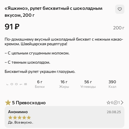
«Яшкино», рулет бисквитный с шоколадным
вкусом, 200 г
91 ₽
200 г
По-домашнему вкусный шоколадный бисквит с нежным какао-
кремом. Швейцарская рецептура!
– С цельным сгущенным молоком.
– С темным шоколадом.
Бисквитный рулет украшен глазурью.
6 г
16 г
56 г
390
В
00
г
1
Белки
Жиры
Углеводы
ккал
5
Превосходно
6
1
Хиты
Все
Анонимно
28.08.25
4,9
5
Да . Все вкусно .
ХИТ
ХИТ
ХИТ