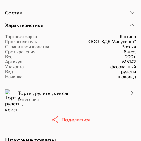
Состав
Характеристики
Торговая марка
Яшкино
Производитель
ООО "КДВ Минусинск"
30,2 ₽
43,7 ₽
7,2 ₽
70 г
40 г
Страна производства
Россия
«Strike», мармелад «Зелёная рулетка», 70 г
«Хрустящий картофель», чипсы с солью, произведены из свежего картофеля, 40 г
Срок хранения
6 мес.
Вес
200 г
В корзину
В корзину
В корзин
Артикул
МБ142
Упаковка
фасованный
Вид
рулеты
Начинка
шоколад
Сладости и десерты
Конфеты
Ирис, гематоген
Печенье
Торты, рулеты, кексы
Категория
Батончики
Шоколад
Зефир, мармелад
Поделиться
Похожие товары