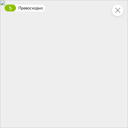
5
Превосходно
Это новая версия сайта KDV
Вернуть старый дизайн
Новинки
Все
5
НОВОЕ
НОВОЕ
НОВОЕ
87,1 ₽
42,9 ₽
67,6 ₽
300 г
240 г
Суп харчо «Традиционный» «Мастер шеф», 300 г
Паштет с печенью индейки «Товарищ Мясофф», 240 г
В корзину
В корзину
В корзин