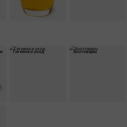
В корзину
ки
Гигиена и уход
Зоотовары
75,9 ₽
1 шт
Умный блокнот 65 китайских задачек «Счет в пределах 100»
В корзину