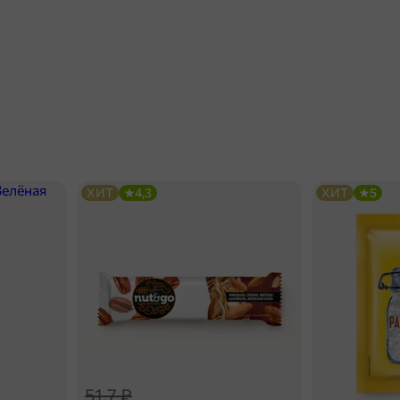
ХИТ
4,3
ХИТ
5
51,7 ₽