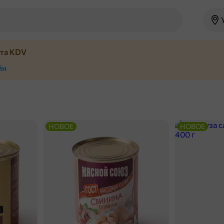
йта KDV
йн
НОВОЕ
НОВОЕ