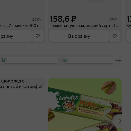
158,6 ₽
1
400 г
250 г
ая «7 грядок», 400 г
Говядина тушеная, высший сорт «Главпродукт», 250 г
орзину
В корзину