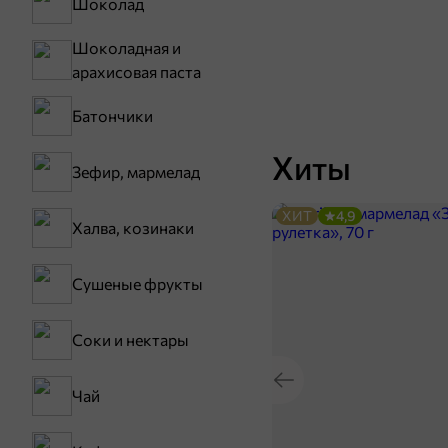
Шоколад
Шоколадная и
арахисовая паста
Батончики
Хиты
Зефир, мармелад
ХИТ
4,9
Халва, козинаки
Сушеные фрукты
Соки и нектары
Чай