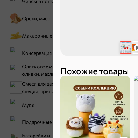
Чипсы и попкорн
Карамель
Орехи, мясо, рыба
Тараллини
Макаронные изделия
Консервация
Оливковое масло,
Похожие товары
оливки, маслины
Смеси для десертов,
Снеки и ор
специи, приправы
Мука
Семечки
Подарочные пакеты
Батарейки и