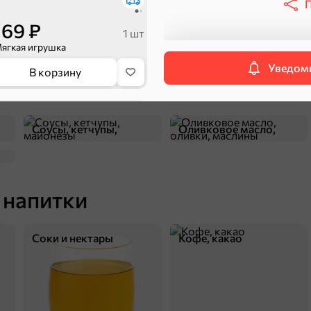
П
169 ₽
1 шт
ягкая игрушка
Уведоми
В корзину
Соусы, кетчупы,
Оливковое масло,
майонезы
оливки, маслины
 напитки
Соки и нектары
Кофе, какао
89 ₽
59,9 ₽
70 г
олшебные рыбки, 70 г