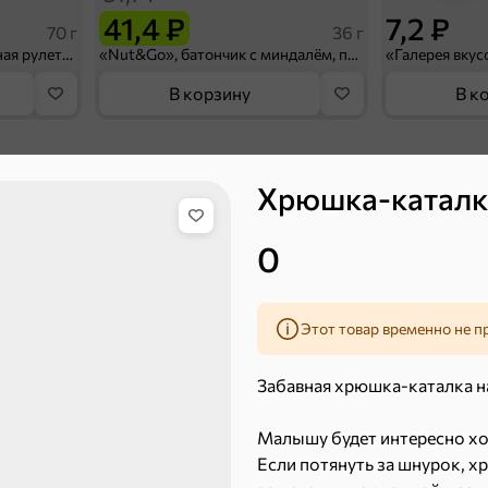
41,4 ₽
7,2 ₽
70 г
36 г
«Strike», мармелад «Зелёная рулетка», 70 г
«Nut&Go», батончик с миндалём, пеканом, карамелью, морской солью, 36 г
В корзину
В к
 десерты
Хрюшка-каталк
Ирис, гематоген
Печенье
0
Торты, рулеты, кексы
Вафли
Этот товар временно не п
Забавная хрюшка-каталка н
Малышу будет интересно ход
Если потянуть за шнурок, х