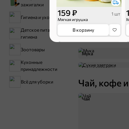
зажигалки
159 ₽
1 шт
Гигиена и уход
Мягкая игрушка
М
Детское питание и
В корзину
Бакалея
гигиена
Зоотовары
Мука
Кухонные
Сухие завтраки
принадлежности
Чай, кофе и
Всё для уборки
Чай
89,9 ₽
1 шт
Умный блокнот, 60 раскрасок
В