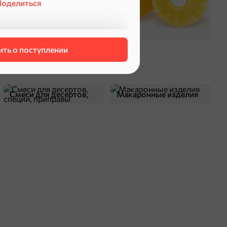
оделиться
ть о поступлении
Смеси для десертов,
Макаронные изделия
специи, приправы