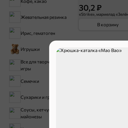
Кофе, какао
30,2 ₽
Жевательная резинка
В корзину
Ирис, гематоген
Сладости и
Игрушки
Все для творчества,
Конфеты
игры
Зефир, мармелад
Семечки
Сухарики и гренки
Соусы, кетчупы,
майонезы