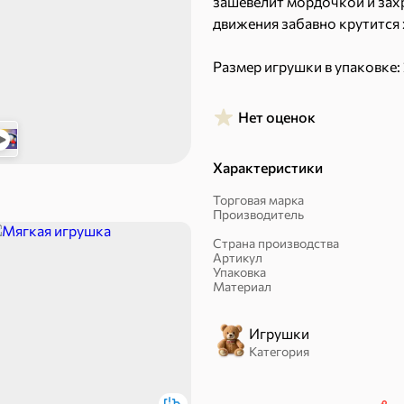
зашевелит мордочкой и зах
Пряники
Круассаны
движения забавно крутится 
Халва, козинаки
Размер игрушки в упаковке: 
имеет острых краев и высту
лет.
Нет оценок
Хрюшка выполнена из высо
Характеристики
материалов совершенно безо
Торговая марка
Производитель
– Поможет развить двигате
моторную координацию.
Страна производства
ехи
Артикул
Упаковка
Артикул YCT079
Материал
Сухарики и гренки
Орехи, мясо, рыба
Игрушки
Категория