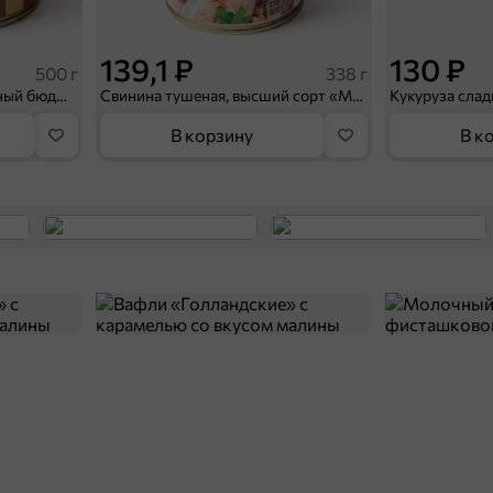
139,1 ₽
130 ₽
500 г
338 г
Свинина тушеная «Семейный бюджет», 500 г
Свинина тушеная, высший сорт «Мясной союз», 338 г
Кукуруза сладк
В корзину
В к