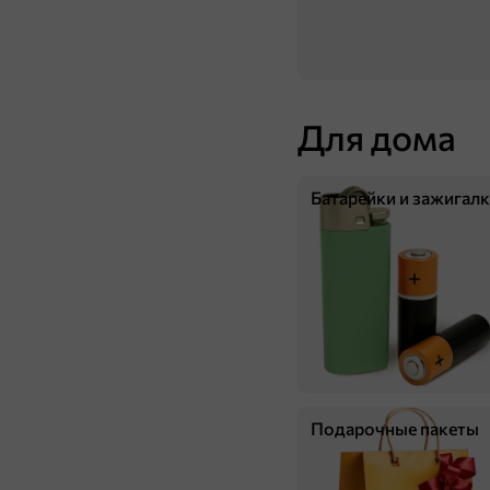
В корзину
Для дома
Батарейки и зажигал
119 ₽
59,9 ₽
1 шт
Игрушка-антистресс с новогодним дизайном
В корзину
Подарочные пакеты