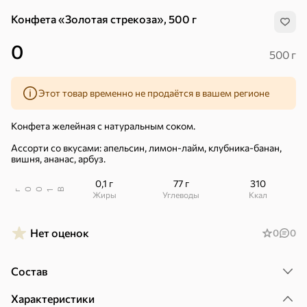
Конфета «Золотая стрекоза», 500 г
0
500 г
Этот товар временно не продаётся в вашем регионе
Конфета желейная с натуральным соком.
Ассорти со вкусами: апельсин, лимон-лайм, клубника-банан,
вишня, ананас, арбуз.
0,1 г
77 г
310
В
00
г
1
Жиры
Углеводы
ккал
Нет оценок
0
0
Хиты
Все
Состав
5
4,8
5
ХИТ
ХИТ
ХИТ
Характеристики