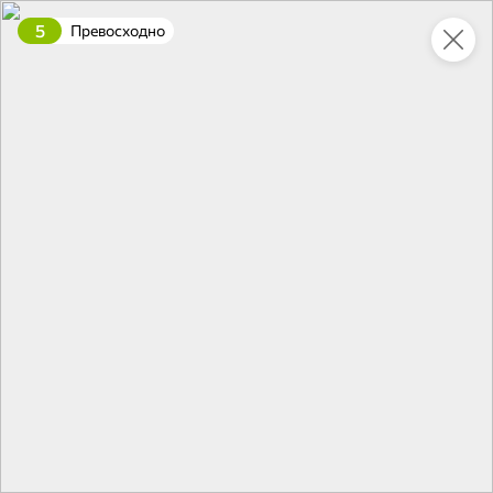
5
Превосходно
Это новая версия сайта KDV
Вернуть старый дизайн
Новинки
Все
5
НОВОЕ
НОВОЕ
НОВОЕ
84,5 ₽
230,1 ₽
102,7 ₽
95 г
338 г
Паштет печеночный «Деликатесный» с печенью индейки «Мясной союз», 95 г
Говядина тушеная, высший сорт «Главпродукт», 338 г
В корзину
В корзину
В корзин