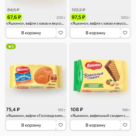
84,5 ₽
122,2 ₽
67,6 ₽
97,5 ₽
200 г
300 г
«Яшкино», вафли с какао и вкусом ванили, 200 г
«Яшкино», вафли с какао и вкусом ванили, 300 г
Тараллини
Халва, козинаки
В корзину
В корзину
5
Снеки и орехи
Семечки
Сухарики и
Орехи, мясо,
гренки
рыба
75,4 ₽
108 ₽
165 г
168 г
«Яшкино», вафли «Голландские» с начинкой из варёной сгущёнки, 165 г
«Яшкино», вафельный сэндвич с ореховой начинкой, 168 г
В корзину
В корзину
Чипсы и попкорн
Сушеные фрукты