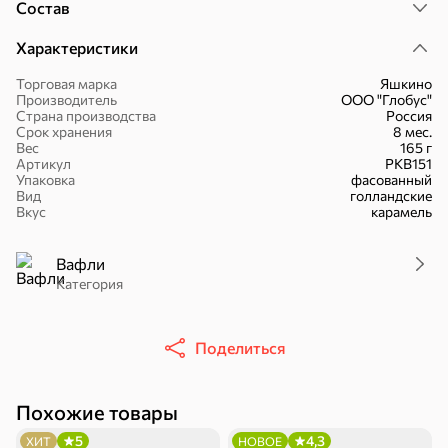
Состав
Характеристики
Торговая марка
Яшкино
Производитель
ООО "Глобус"
16,7 ₽
Страна производства
Россия
Срок хранения
8 мес.
17,5 ₽
9,4 ₽
14,2 ₽
30 г
20 г
Вес
165 г
Батончик «Чио Рио», 30 г
Батончик «Бон-Тайм», 20 г
Артикул
РКВ151
Упаковка
фасованный
В корзину
В корзину
В корзин
Вид
голландские
Вкус
карамель
Сладости и десерты
Вафли
Категория
Конфеты
Ирис, гематоген
Печенье
Поделиться
Похожие товары
Батончики
Шоколад
Зефир, мармелад
5
4,3
ХИТ
НОВОЕ