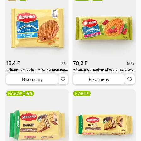
Торты, рулеты,
Вафли
Крекер
кексы
18,4 ₽
70,2 ₽
36 г
165 г
«Яшкино», вафли «Голландские» с карамельной начинкой, 36 г
«Яшкино», вафли «Голландские» с карамелью со вкусом малины, 165 г
В корзину
В корзину
Драже
Карамель
Пряники
5
НОВОЕ
НОВОЕ
Круассаны
Жевательная
Шоколадная и
резинка
арахисовая паста