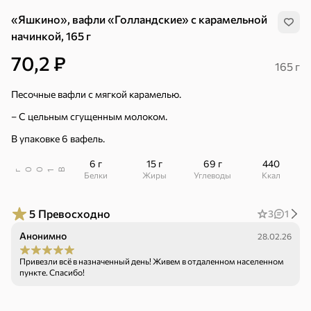
«Яшкино», вафли «Голландские» с карамельной
начинкой, 165 г
70,2 ₽
165 г
Песочные вафли с мягкой карамелью.
– С цельным сгущенным молоком.
В упаковке 6 вафель.
6 г
15 г
69 г
440
В
00
г
1
Белки
Жиры
Углеводы
ккал
5
Превосходно
3
1
Анонимно
28.02.26
Привезли всё в назначенный день! Живем в отдаленном населенном
Хиты
Все
пункте. Спасибо!
5
4,8
5
ХИТ
ХИТ
ХИТ