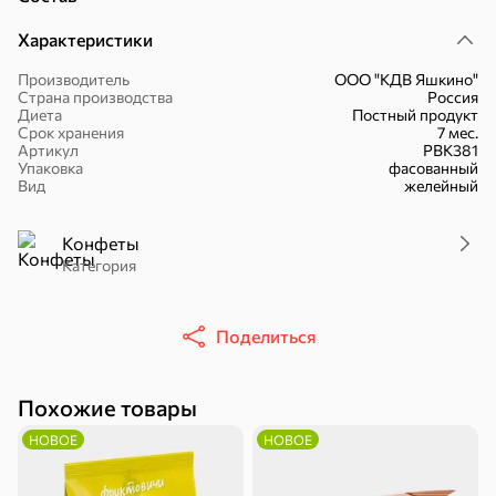
Характеристики
Производитель
ООО "КДВ Яшкино"
Страна производства
Россия
Диета
Постный продукт
16,7 ₽
Срок хранения
7 мес.
Артикул
РВК381
17,5 ₽
9,4 ₽
14,2 ₽
30 г
20 г
Упаковка
фасованный
Батончик «Чио Рио», 30 г
Батончик «Бон-Тайм», 20 г
Вид
желейный
В корзину
В корзину
В корзин
Конфеты
Категория
Сладости и десерты
Конфеты
Ирис, гематоген
Печенье
Поделиться
Похожие товары
НОВОЕ
НОВОЕ
Батончики
Шоколад
Зефир, мармелад