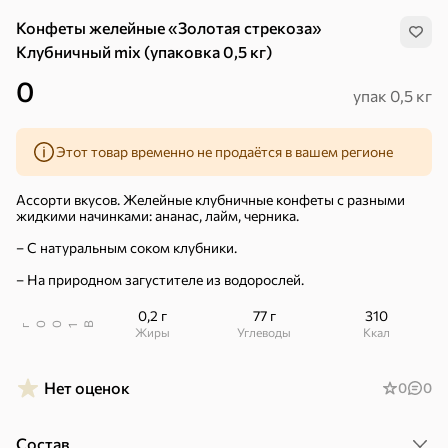
Конфеты желейные «Золотая стрекоза»
Клубничный mix (упаковка 0,5 кг)
0
упак 0,5 кг
Этот товар временно не продаётся в вашем регионе
Ассорти вкусов. Желейные клубничные конфеты с разными
жидкими начинками: ананас, лайм, черника.
– С натуральным соком клубники.
– На природном загустителе из водорослей.
0,2 г
77 г
310
В
00
г
1
Жиры
Углеводы
ккал
Хиты
Все
Нет оценок
0
0
5
4,8
5
ХИТ
ХИТ
ХИТ
Состав