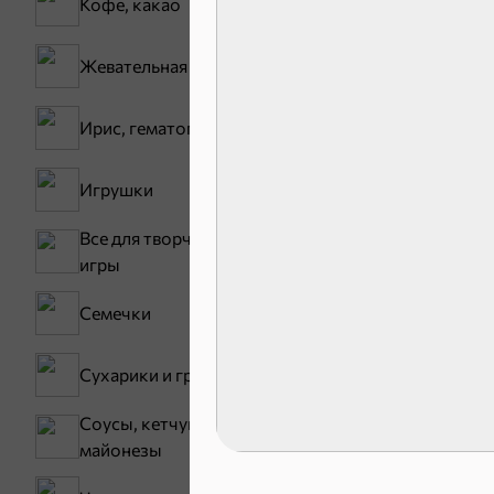
Кофе, какао
Жевательная резинка
Ирис, гематоген
17,5 ₽
Батончик «Чио Рио», 30 г
Игрушки
В корзину
Все для творчества,
игры
Сладости и
Семечки
Конфеты
Сухарики и гренки
Зефир, мармелад
Соусы, кетчупы,
Карамель
майонезы
Тараллини