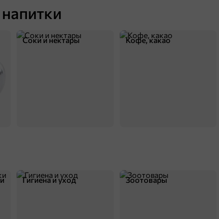
 напитки
Соки и нектары
Кофе, какао
89 ₽
59,9 ₽
70 г
олшебные рыбки, 70 г
В корзину
ки
Гигиена и уход
Зоотовары