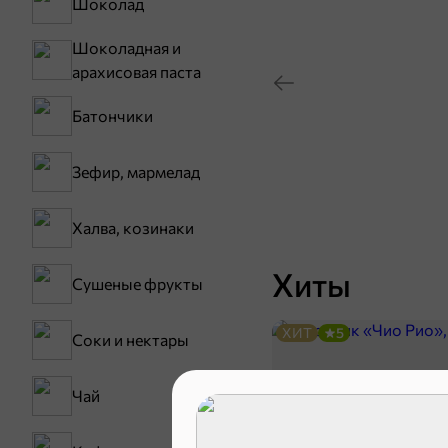
Шоколад
Шоколадная и
арахисовая паста
Батончики
Зефир, мармелад
Халва, козинаки
Хиты
Сушеные фрукты
ХИТ
5
Соки и нектары
Чай