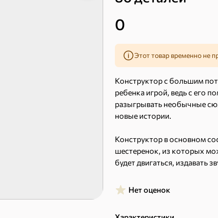
0
16,7 ₽
Этот товар временно не п
9,4 ₽
14,2 ₽
30 г
20 г
Конструктор с большим пот
Батончик «Бон-Тайм», 20 г
ребенка игрой, ведь с его
В корзину
В к
разыгрывать необычные сюж
новые истории.
 десерты
Конструктор в основном со
шестеренок, из которых мо
будет двигаться, издавать з
Ирис, гематоген
Печенье
Помимо шестеренок в набор
Торты, рулеты, кексы
Вафли
которых можно строить раз
Нет оценок
Пряники
Круассаны
интересными объектами и ф
Характеристики
Халва, козинаки