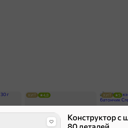
ХИТ
4,8
ХИТ
5
Конструктор с 
80 деталей