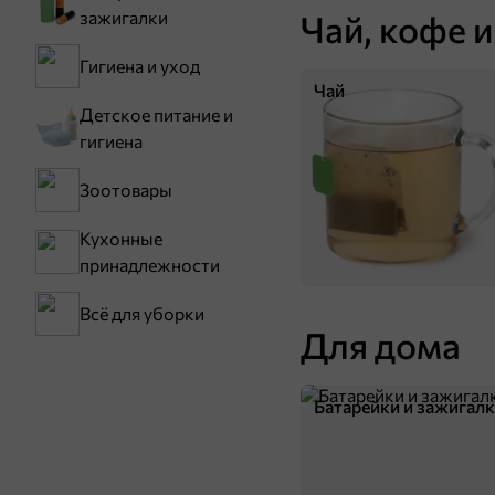
Чай, кофе и
зажигалки
Гигиена и уход
Чай
Детское питание и
гигиена
89,9 ₽
Зоотовары
1 шт
Умный блокнот, 60 раскрасок
В
Кухонные
В корзину
принадлежности
Всё для уборки
Для дома
Батарейки и зажигал