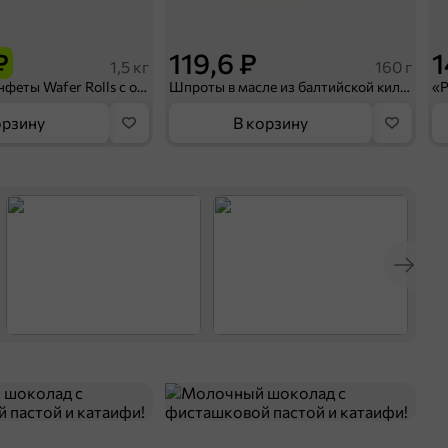
₽
119,6 ₽
1
1,5 кг
160 г
«BabyFox», конфеты Wafer Rolls с ореховой начинкой и какао (коробка 1,5 кг)
Шпроты в масле из балтийской кильки «Главпродукт», 160 г
орзину
В корзину