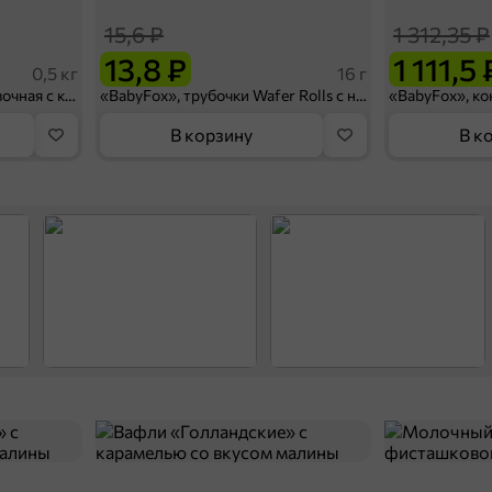
15,6 ₽
1 312,35 ₽
13,8 ₽
1 111,5 
0,5 кг
16 г
Конфета «Загорская» сливочная с какао (упаковка 0,5 кг)
«BabyFox», трубочки Wafer Rolls с начинкой с солёной карамелью, 16 г
В корзину
В к