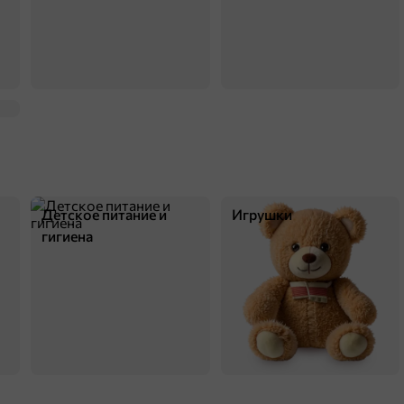
75,9 ₽
1 шт
Умный блокнот 65 китайских задачек «Счет в пределах 100»
В корзину
Детское питание и
Игрушки
гигиена