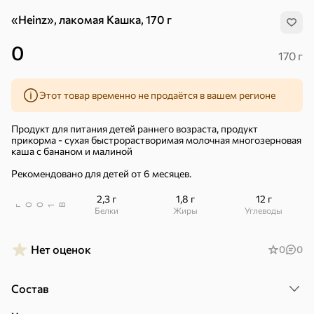
«Heinz», лакомая Кашка, 170 г
0
170 г
Этот товар временно не продаётся в вашем регионе
Продукт для питания детей раннего возраста, продукт
прикорма - сухая быстрорастворимая молочная многозерновая
каша с бананом и малиной
Рекомендовано для детей от 6 месяцев.
2,3 г
1,8 г
12 г
В
00
г
1
Белки
Жиры
Углеводы
Нет оценок
0
0
Хиты
Все
Состав
5
4,8
5
ХИТ
ХИТ
ХИТ