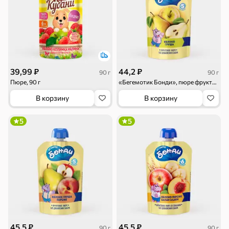
Торты, рулеты,
Вафли
Крекер
кексы
Драже
Карамель
Пряники
39,99 ₽
44,2 ₽
90 г
90 г
Пюре, 90 г
«Бегемотик Бонди», пюре фруктовое «Яблоко и груша», 90 г
В корзину
В корзину
Круассаны
Жевательная
Шоколадная и
резинка
арахисовая паста
5
5
Тараллини
Халва, козинаки
Снеки и орехи
45,5 ₽
45,5 ₽
90 г
90 г