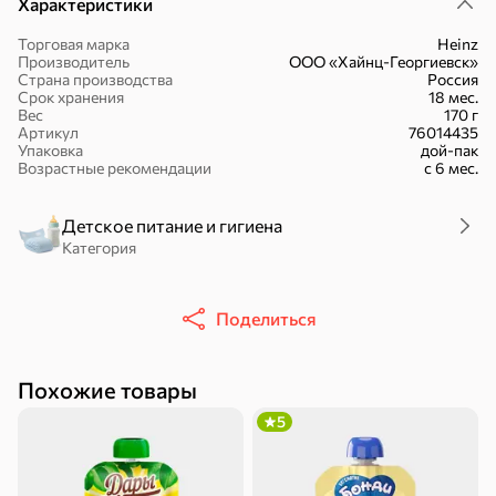
Характеристики
Торговая марка
Heinz
Производитель
ООО «Хайнц-Георгиевск»
Страна производства
Россия
Срок хранения
18 мес.
Вес
170 г
16,7 ₽
Артикул
76014435
Упаковка
дой-пак
17,5 ₽
9,4 ₽
14,2 ₽
30 г
20 г
Возрастные рекомендации
с 6 мес.
Батончик «Чио Рио», 30 г
Батончик «Бон-Тайм», 20 г
В корзину
В корзину
В корзин
Детское питание и гигиена
Категория
Сладости и десерты
Поделиться
Конфеты
Ирис, гематоген
Печенье
Батончики
Шоколад
Зефир, мармелад
Похожие товары
5