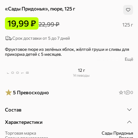
«Сады Придонья», пюре, 125 г
19,99 ₽
22,99 ₽
125 г
Срок доставки от 5 до 7 дней
Фруктовое пюре из зелёных яблок, жёлтой груши и сливы для
прикорма детей с 5 месяцев.
Ещё
Каждый фрукт несёт свою пользу и создаёт насыщенный вкус
пюре. Высокое содержание кальция, калия и витаминов А, В, С и
12 г
Е делает это пюре по-настоящему полезным для малышей.
В
00
г
1
Углеводы
– Без добавления сахара.
5
Превосходно
1
0
Состав
Хиты
Все
Характеристики
5
4,8
5
ХИТ
ХИТ
ХИТ
Торговая марка
Сады Придонья
Страна производства
Россия