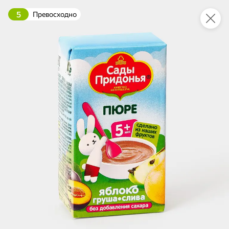
5
Превосходно
Это новая версия сайта KDV
Вернуть старый дизайн
Новинки
Все
4,6
НОВОЕ
НОВОЕ
ХИТ
119,6 ₽
53,3 ₽
67,6 ₽
160 г
160 г
Шпроты в масле из балтийской кильки «Главпродукт», 160 г
Паштет шпротный «Главпродукт», 160 г
В корзину
В корзину
В корзин