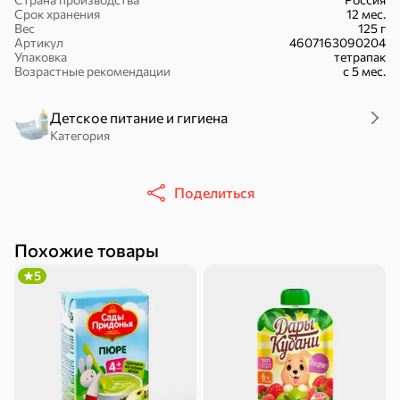
Срок хранения
12 мес.
Вес
125 г
Артикул
4607163090204
Упаковка
тетрапак
Возрастные рекомендации
с 5 мес.
16,7 ₽
Детское питание и гигиена
17,5 ₽
9,4 ₽
14,2 ₽
30 г
20 г
Категория
Батончик «Чио Рио», 30 г
Батончик «Бон-Тайм», 20 г
В корзину
В корзину
В корзин
Поделиться
Сладости и десерты
Похожие товары
Конфеты
Ирис, гематоген
Печенье
5
Батончики
Шоколад
Зефир, мармелад
Торты, рулеты,
Вафли
Крекер
кексы
Драже
Карамель
Пряники